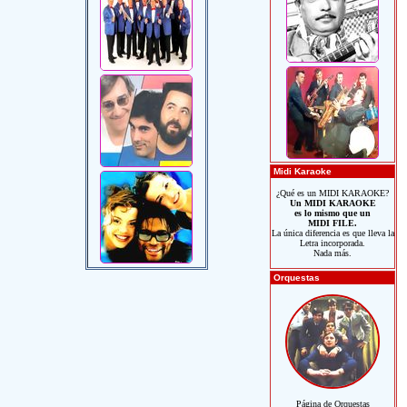
Midi Karaoke
¿Qué es un MIDI KARAOKE?
Un MIDI KARAOKE
es lo mismo que un
MIDI FILE.
La única diferencia es que lleva la
Letra incorporada.
Nada más.
Orquestas
Página de Orquestas