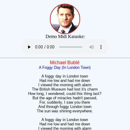
Demo Midi Karaoke:
Michael Bublé
A Foggy Day (In London Town)
A foggy day in London town
Had me low and had me down
I viewed the morning with alarm
The British Museum had lost it's charm
How long, I wondered, could this thing last?
But the age of miracles hadn't passed,
For, suddenly, I saw you there
And through foggy London town
The sun was shining everywhere.
A foggy day in London town
Had me low and had me down
I viewed the morning with alarm