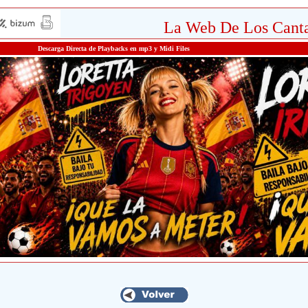
La Web De Los Canta
Descarga Directa de Playbacks en mp3 y Midi Files