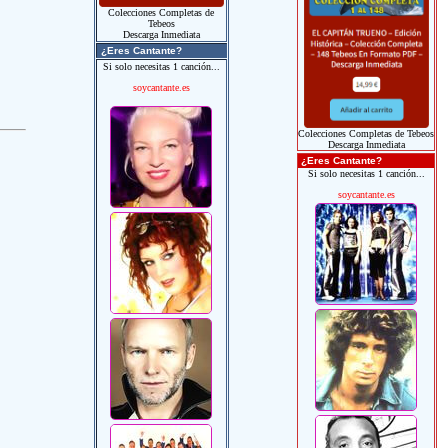
Colecciones Completas de
Tebeos
Descarga Inmediata
¿Eres Cantante?
Si solo necesitas 1 canción...
soycantante.es
Colecciones Completas de Tebeos
Descarga Inmediata
¿Eres Cantante?
Si solo necesitas 1 canción...
soycantante.es