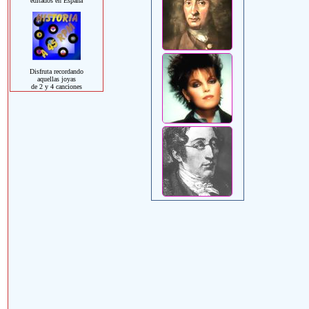
editados en España
Disfruta recordando
aquellas joyas
de 2 y 4 canciones