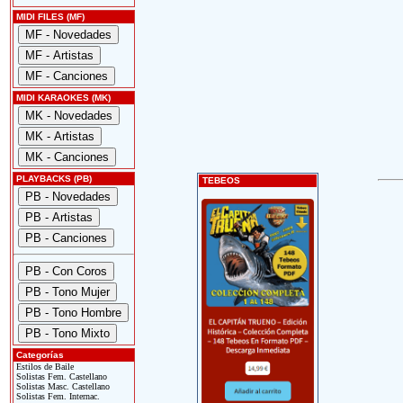
MIDI FILES (MF)
MIDI KARAOKES (MK)
PLAYBACKS (PB)
TEBEOS
Categorías
Estilos de Baile
Solistas Fem. Castellano
Solistas Masc. Castellano
Solistas Fem. Internac.