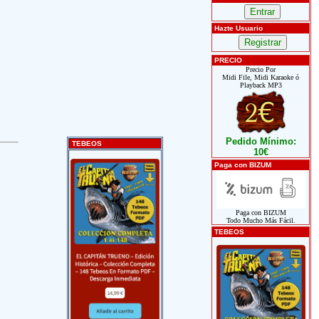
Hazte Usuario
PRECIO
Precio Por
Midi File, Midi Karaoke ó
Playback MP3
Pedido Mínimo:
TEBEOS
10€
Paga con BIZUM
Paga con BIZUM
Todo Mucho Más Fácil.
TEBEOS