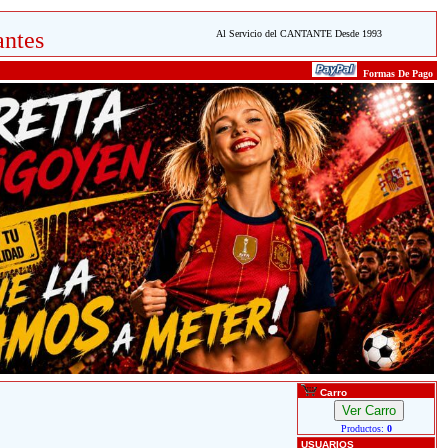
ntes
Al Servicio del CANTANTE Desde 1993
Formas De Pago
Carro
Productos:
0
USUARIOS