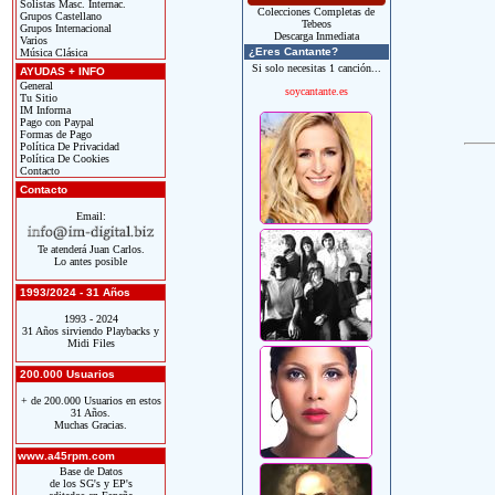
Solistas Masc. Internac.
Colecciones Completas de
Grupos Castellano
Tebeos
Grupos Internacional
Descarga Inmediata
Varios
¿Eres Cantante?
Música Clásica
Si solo necesitas 1 canción...
AYUDAS + INFO
General
soycantante.es
Tu Sitio
IM Informa
Pago con Paypal
Formas de Pago
Política De Privacidad
Política De Cookies
Contacto
Contacto
Email:
Te atenderá Juan Carlos.
Lo antes posible
1993/2024 - 31 Años
1993 - 2024
31 Años sirviendo Playbacks y
Midi Files
200.000 Usuarios
+ de 200.000 Usuarios en estos
31 Años.
Muchas Gracias.
www.a45rpm.com
Base de Datos
de los SG's y EP's