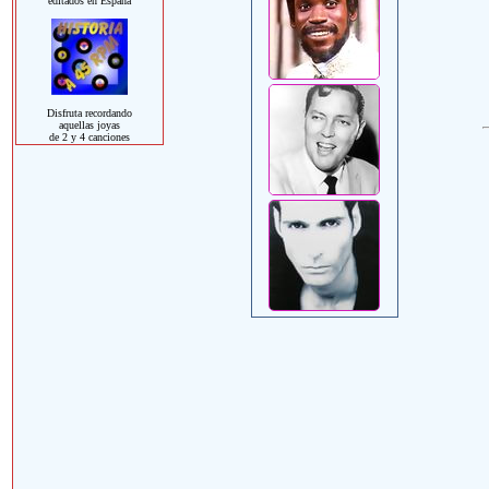
editados en España
Disfruta recordando
aquellas joyas
de 2 y 4 canciones