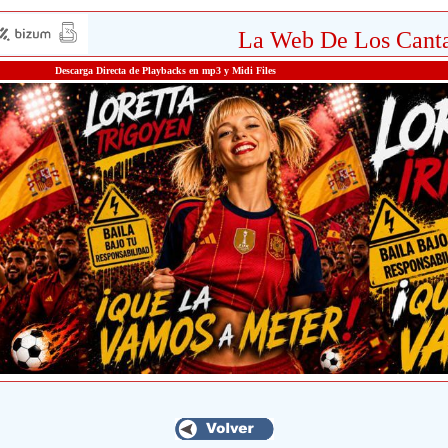
La Web De Los Canta
Descarga Directa de Playbacks en mp3 y Midi Files