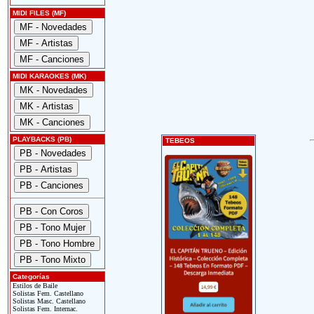
MIDI FILES (MF)
MIDI KARAOKES (MK)
PLAYBACKS (PB)
TEBEOS
Categorías
Estilos de Baile
Solistas Fem. Castellano
Solistas Masc. Castellano
Solistas Fem. Internac.