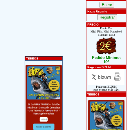
Hazte Usuario
PRECIO
Precio Por
Midi File, Midi Karaoke ó
Playback MP3
Pedido Mínimo:
TEBEOS
10€
Paga con BIZUM
Paga con BIZUM
Todo Mucho Más Fácil.
TEBEOS