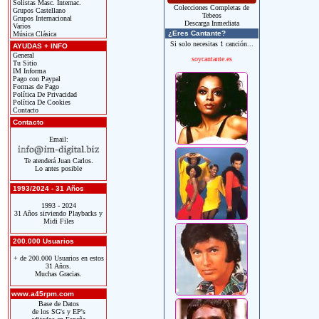
Solistas Masc. Internac.
Colecciones Completas de
Grupos Castellano
Tebeos
Grupos Internacional
Descarga Inmediata
Varios
¿Eres Cantante?
Música Clásica
Si solo necesitas 1 canción...
AYUDAS + INFO
General
soycantante.es
Tu Sitio
IM Informa
Pago con Paypal
Formas de Pago
Política De Privacidad
Política De Cookies
Contacto
Contacto
Email:
Te atenderá Juan Carlos.
Lo antes posible
1993/2024 - 31 Años
1993 - 2024
31 Años sirviendo Playbacks y
Midi Files
200.000 Usuarios
+ de 200.000 Usuarios en estos
31 Años.
Muchas Gracias.
www.a45rpm.com
Base de Datos
de los SG's y EP's