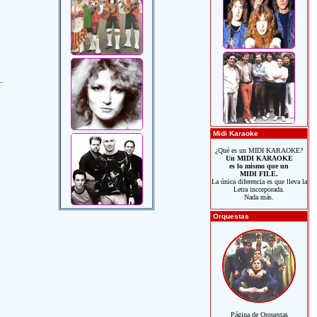
Midi Karaoke
¿Qué es un MIDI KARAOKE?
Un MIDI KARAOKE
es lo mismo que un
MIDI FILE.
La única diferencia es que lleva la
Letra incorporada.
Nada más.
Orquestas
Página de Orquestas