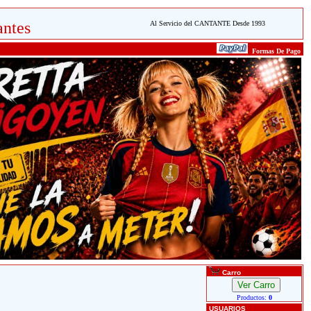
ntes
Al Servicio del CANTANTE Desde 1993
Formas De Pago
Carro
Productos:
0
USUARIOS