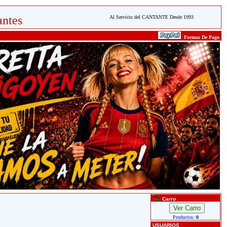
ntes
Al Servicio del CANTANTE Desde 1993
Formas De Pago
Carro
Productos:
0
USUARIOS