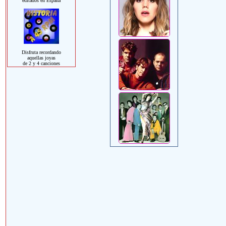
editados en España
Disfruta recordando
aquellas joyas
de 2 y 4 canciones