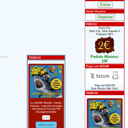
Hazte Usuario
PRECIO
Precio Por
Midi File, Midi Karaoke ó
Playback MP3
Pedido Mínimo:
TEBEOS
10€
Paga con BIZUM
Paga con BIZUM
Todo Mucho Más Fácil.
TEBEOS