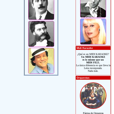
Midi Karaoke
¿Qué es un MIDI KARAOKE?
Un MIDI KARAOKE
es lo mismo que un
MIDI FILE.
La única diferencia es que lleva la
Letra incorporada.
Nada más.
Orquestas
Página de Orquestas