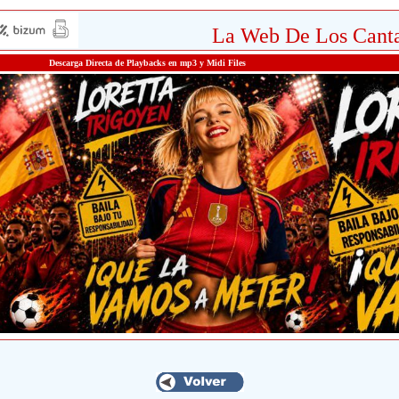
La Web De Los Canta
Descarga Directa de Playbacks en mp3 y Midi Files