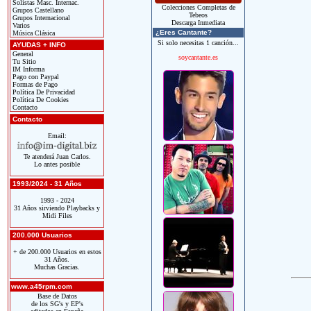
Solistas Masc. Internac.
Colecciones Completas de
Grupos Castellano
Tebeos
Grupos Internacional
Descarga Inmediata
Varios
¿Eres Cantante?
Música Clásica
Si solo necesitas 1 canción...
AYUDAS + INFO
General
soycantante.es
Tu Sitio
IM Informa
Pago con Paypal
Formas de Pago
Política De Privacidad
Política De Cookies
Contacto
Contacto
Email:
Te atenderá Juan Carlos.
Lo antes posible
1993/2024 - 31 Años
1993 - 2024
31 Años sirviendo Playbacks y
Midi Files
200.000 Usuarios
+ de 200.000 Usuarios en estos
31 Años.
Muchas Gracias.
www.a45rpm.com
Base de Datos
de los SG's y EP's