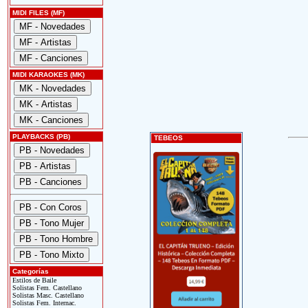
MIDI FILES (MF)
MIDI KARAOKES (MK)
PLAYBACKS (PB)
TEBEOS
Categorías
Estilos de Baile
Solistas Fem. Castellano
Solistas Masc. Castellano
Solistas Fem. Internac.