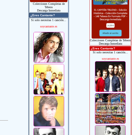
Colecciones Completas de
Tebeos
Descarga Inmediata
¿Eres Cantante?
Si solo necesitas 1 canción...
soycantante.es
Colecciones Completas de Tebeos
Descarga Inmediata
¿Eres Cantante?
Si solo necesitas 1 canción...
soycantante.es