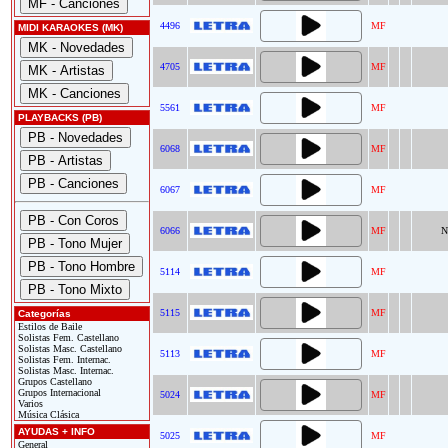
4496
MF
MIDI KARAOKES (MK)
4705
MF
5561
MF
PLAYBACKS (PB)
6068
MF
6067
MF
6066
MF
N
5114
MF
5115
MF
Categorías
Estilos de Baile
Solistas Fem. Castellano
Solistas Masc. Castellano
5113
MF
Solistas Fem. Internac.
Solistas Masc. Internac.
Grupos Castellano
Grupos Internacional
5024
MF
Varios
Música Clásica
AYUDAS + INFO
5025
MF
General