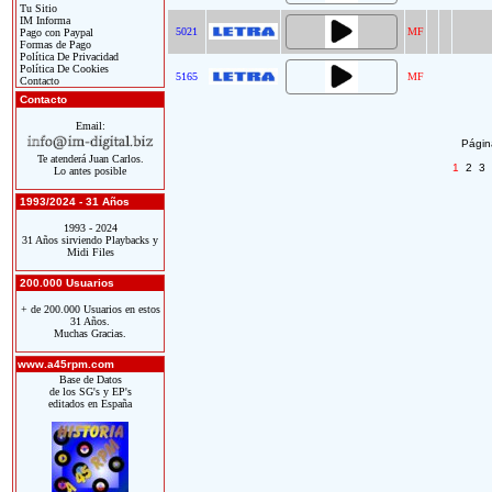
Tu Sitio
IM Informa
5021
MF
Pago con Paypal
Formas de Pago
Política De Privacidad
Política De Cookies
5165
MF
Contacto
Contacto
Email:
Página
Te atenderá Juan Carlos.
1
2
3
Lo antes posible
1993/2024 - 31 Años
1993 - 2024
31 Años sirviendo Playbacks y
Midi Files
200.000 Usuarios
+ de 200.000 Usuarios en estos
31 Años.
Muchas Gracias.
www.a45rpm.com
Base de Datos
de los SG's y EP's
editados en España