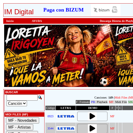
Paga con BIZUM
IM Digital
Inicio
AYUDA
Descarga Directa de Play
BUSCAR
Canciones:
149
(
Midi Files (M
F: Formato
PB:
Playback
MF:
Midi File
MK
Código
LETRA
DEMO
F
T
C
MIDI FILES (MF)
0923
MF
3544
MF