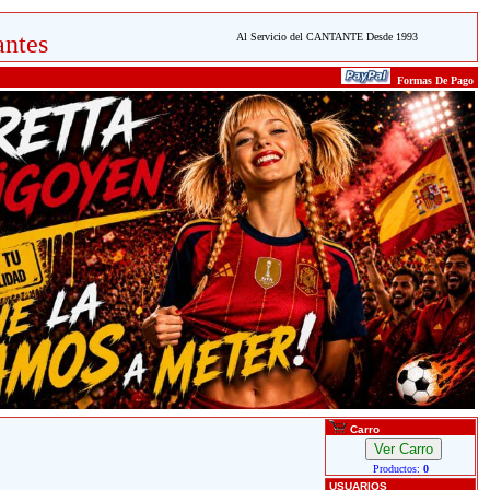
ntes
Al Servicio del CANTANTE Desde 1993
Formas De Pago
Carro
Productos:
0
USUARIOS