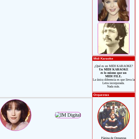
Midi Karaoke
¿Qué es un MIDI KARAOKE?
Un MIDI KARAOKE
es lo mismo que un
MIDI FILE.
La única diferencia es que lleva la
Letra incorporada.
Nada más.
Orquestas
Página de Orquestas