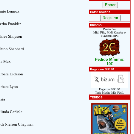
nie Lennox
Hazte Usuario
etha Franklin
PRECIO
Precio Por
Midi File, Midi Karaoke ó
hlee Simpson
Playback MP3
hton Shepherd
Pedido Mínimo:
va Max
10€
Paga con BIZUM
rbara Dickson
rbara Lynn
Paga con BIZUM
Todo Mucho Más Fácil.
TEBEOS
sia
linda Carlisle
th Nielsen Chapman