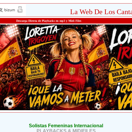
La Web De Los Canta
Descarga Directa de Playbacks en mp3 y Midi Files
Solistas Femeninas Internacional
PLAYBACKS & MIDIFILES