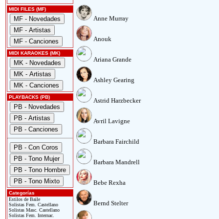
MIDI FILES (MF)
Anne Murray
Anouk
MIDI KARAOKES (MK)
Ariana Grande
Ashley Gearing
PLAYBACKS (PB)
Astrid Harzbecker
Avril Lavigne
Barbara Fairchild
Barbara Mandrell
Bebe Rexha
Categorías
Estilos de Baile
Bernd Stelter
Solistas Fem. Castellano
Solistas Masc. Castellano
Solistas Fem. Internac.