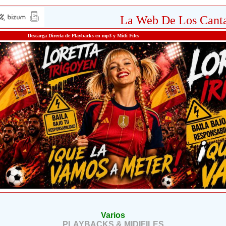
La Web De Los Canta
Descarga Directa de Playbacks en mp3 y Midi Files
Varios
PLAYBACKS & MIDIFILES