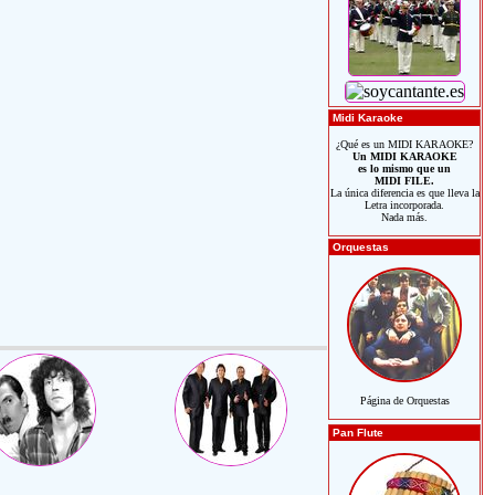
Midi Karaoke
¿Qué es un MIDI KARAOKE?
Un MIDI KARAOKE
es lo mismo que un
MIDI FILE.
La única diferencia es que lleva la
Letra incorporada.
Nada más.
Orquestas
Página de Orquestas
Pan Flute