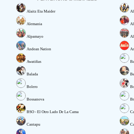
Alaitz Eta Maider
Al
Alemania
Al
Alpamayo
Al
Andean Nation
An
Awatiñas
Ba
Balada
Be
Bolero
Bo
Bossanova
Br
BSO - El Otro Lado De La Cama
Ca
Cantapu
Ca