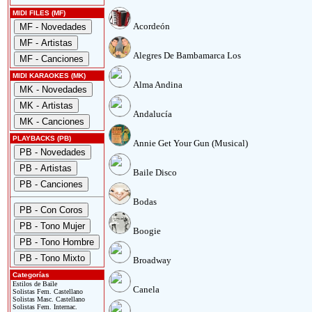
MIDI FILES (MF)
Acordeón
Alegres De Bambamarca Los
MIDI KARAOKES (MK)
Alma Andina
Andalucía
PLAYBACKS (PB)
Annie Get Your Gun (Musical)
Baile Disco
Bodas
Boogie
Broadway
Categorías
Estilos de Baile
Canela
Solistas Fem. Castellano
Solistas Masc. Castellano
Solistas Fem. Internac.