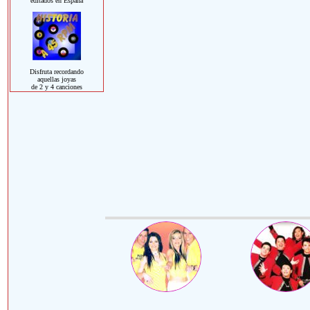
editados en España
Disfruta recordando
aquellas joyas
de 2 y 4 canciones