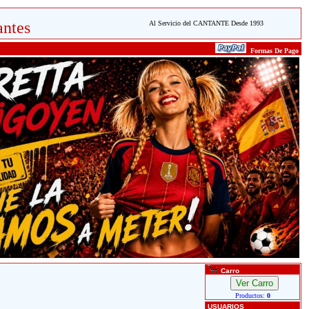
ntes
Al Servicio del CANTANTE Desde 1993
Formas De Pago
Carro
Productos:
0
USUARIOS