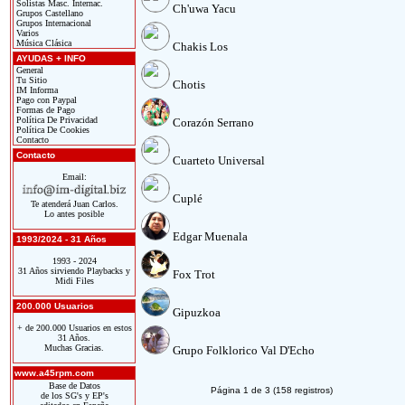
Solistas Masc. Internac.
Ch'uwa Yacu
Grupos Castellano
Grupos Internacional
Varios
Música Clásica
Chakis Los
AYUDAS + INFO
General
Tu Sitio
Chotis
IM Informa
Pago con Paypal
Formas de Pago
Política De Privacidad
Corazón Serrano
Política De Cookies
Contacto
Contacto
Cuarteto Universal
Email:
Cuplé
Te atenderá Juan Carlos.
Lo antes posible
Edgar Muenala
1993/2024 - 31 Años
1993 - 2024
31 Años sirviendo Playbacks y
Fox Trot
Midi Files
200.000 Usuarios
Gipuzkoa
+ de 200.000 Usuarios en estos
31 Años.
Muchas Gracias.
Grupo Folklorico Val D'Echo
www.a45rpm.com
Base de Datos
Página 1 de 3 (158 registros)
de los SG's y EP's