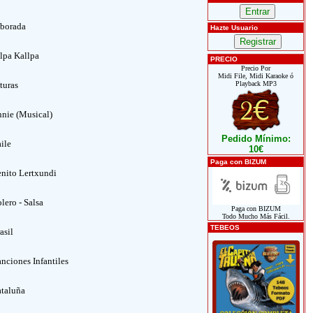
borada
Hazte Usuario
lpa Kallpa
PRECIO
Precio Por
Midi File, Midi Karaoke ó
turas
Playback MP3
nie (Musical)
Pedido Mínimo:
ile
10€
Paga con BIZUM
nito Lertxundi
lero - Salsa
Paga con BIZUM
Todo Mucho Más Fácil.
TEBEOS
asil
nciones Infantiles
taluña