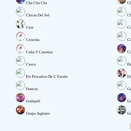
Cha Cha Cha
Ch
Chicas Del Sol
Ch
Cine
C
Cosecha
Co
Cuba Y Canarias
C
Cusco
D
Els Pescadors De L' Escala
Em
Francia
Ga
Godspell
Go
Grupo Juglares
Gr