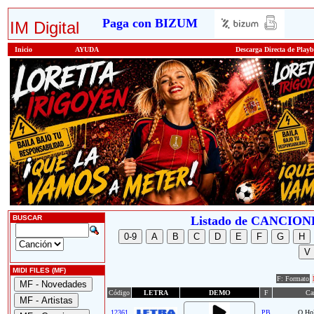
Paga con BIZUM
IM Digital
Inicio
AYUDA
Descarga Directa de Play
BUSCAR
Listado de CANCI
MIDI FILES (MF)
F: Formato
Código
LETRA
DEMO
F
Ca
12361
PB
O Hol