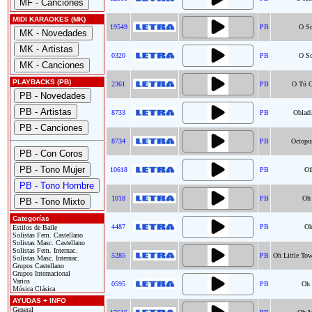
MIDI KARAOKES (MK)
19549
PB
O So
0320
PB
O So
PLAYBACKS (PB)
2361
PB
O Tú O
8733
PB
Obladi
8734
PB
Octopu
10618
PB
Of
1018
PB
Oh 
Categorías
4487
PB
Oh
Estilos de Baile
Solistas Fem. Castellano
Solistas Masc. Castellano
Solistas Fem. Internac.
5285
PB
Oh Little To
Solistas Masc. Internac.
Grupos Castellano
Grupos Internacional
Varios
0595
PB
Oh
Música Clásica
AYUDAS + INFO
General