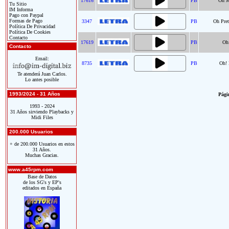
17616
PB
Oh M
Tu Sitio
IM Informa
Pago con Paypal
Formas de Pago
3347
PB
Oh Pre
Política De Privacidad
Política De Cookies
Contacto
17619
PB
Oh
Contacto
Email:
8735
PB
Oh! 
Te atenderá Juan Carlos.
Lo antes posible
1993/2024 - 31 Años
Págin
1993 - 2024
31 Años sirviendo Playbacks y
Midi Files
200.000 Usuarios
+ de 200.000 Usuarios en estos
31 Años.
Muchas Gracias.
www.a45rpm.com
Base de Datos
de los SG's y EP's
editados en España