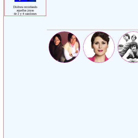
Disfruta recordando
aquellas joyas
de 2 y 4 canciones