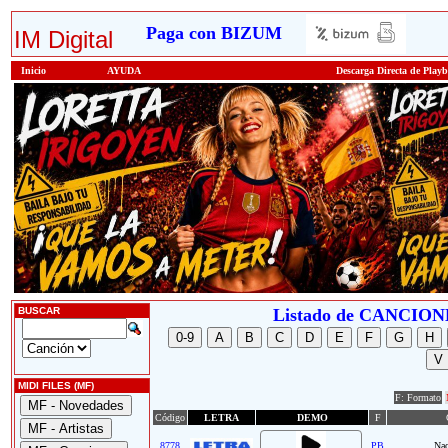
Paga con BIZUM
IM Digital
Inicio
AYUDA
Descarga Directa de Play
BUSCAR
Listado de CANCI
MIDI FILES (MF)
F: Formato
Código
LETRA
DEMO
F
8778
PB
Nac