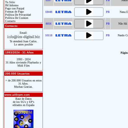
0597
PB
Nadie
Tu Sitio
IM Informa
Pago con Paypal
Formas de Pago
18448
PB
Nana D
Política De Privacidad
Política De Cookies
Contacto
8056
PB
Não Há 
Contacto
Email:
10118
PB
Nardo C
Te atenderá Juan Carlos.
Lo antes posible
1993/2024 - 31 Años
Página
1993 - 2024
31 Años sirviendo Playbacks y
Midi Files
200.000 Usuarios
+ de 200.000 Usuarios en estos
31 Años.
Muchas Gracias.
www.a45rpm.com
Base de Datos
de los SG's y EP's
editados en España