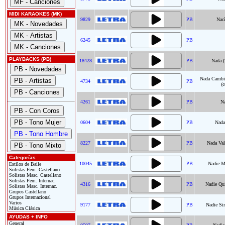
MIDI KARAOKES (MK)
9829
PB
Nací
6245
PB
PLAYBACKS (PB)
18428
PB
Nada (
Nada Cambi
4734
PB
(
4261
PB
N
0604
PB
Nada
8227
PB
Nada Va
Categorías
10045
PB
Nadie M
Estilos de Baile
Solistas Fem. Castellano
Solistas Masc. Castellano
Solistas Fem. Internac.
4316
PB
Nadie Qui
Solistas Masc. Internac.
Grupos Castellano
Grupos Internacional
Varios
9177
PB
Nadie Si
Música Clásica
AYUDAS + INFO
General