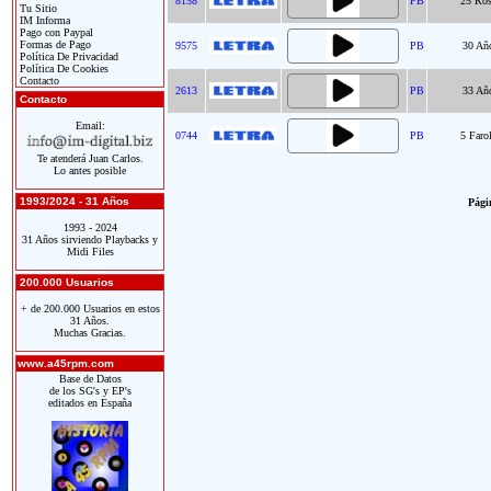
8158
PB
25 Ros
Tu Sitio
IM Informa
Pago con Paypal
Formas de Pago
9575
PB
30 Añ
Política De Privacidad
Política De Cookies
Contacto
2613
PB
33 Añ
Contacto
Email:
0744
PB
5 Faro
Te atenderá Juan Carlos.
Lo antes posible
1993/2024 - 31 Años
Págin
1993 - 2024
31 Años sirviendo Playbacks y
Midi Files
200.000 Usuarios
+ de 200.000 Usuarios en estos
31 Años.
Muchas Gracias.
www.a45rpm.com
Base de Datos
de los SG's y EP's
editados en España