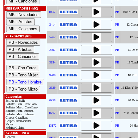
MIDI KARAOKES (MK)
10253
PB
100 Kilos D
2414
PB
12 Casca
PLAYBACKS (PB)
5762
PB
12 Por
2597
PB
13 De 
3954
PB
16 Tonel
9786
PB
18 Til I
2339
PB
19 Días Y 50
Categorías
0458
PB
20 De A
Estilos de Baile
Solistas Fem. Castellano
Solistas Masc. Castellano
Solistas Fem. Internac.
16455
PB
21st Centur
Solistas Masc. Internac.
Grupos Castellano
Grupos Internacional
Varios
13172
PB
24 Hor
Música Clásica
AYUDAS + INFO
General