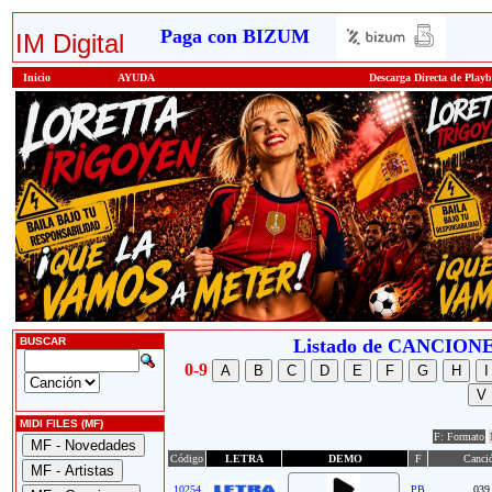
Paga con BIZUM
IM Digital
Inicio
AYUDA
Descarga Directa de Play
BUSCAR
Listado de CANCIO
0-9
MIDI FILES (MF)
F: Formato
Código
LETRA
DEMO
F
Canci
10254
PB
039