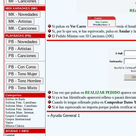
MIDI KARAOKES (MK)
Si pulsas en
Ver Carro
verás el list
Si, por lo que sea, te has equivocado, pulsa en
Anular
y la
PLAYBACKS (PB)
El Pedido Mínimo son 10 Canciones (10€)
Una vez que pulsas en
REALIZAR PEDIDO
aparece es
Categorías
Si ya te has Identificado aparecerá relleno o pasará direc
Estilos de Baile
Cuando lo tengas rellenado pulsa en
Comprobar Datos Y
Solistas Fem. Castellano
Solistas Masc. Castellano
Si te has equivocado no importa porque podrás rectificar m
Solistas Fem. Internac.
Solistas Masc. Internac.
« Ayuda General 1
Grupos Castellano
Grupos Internacional
Varios
Música Clásica
AYUDAS + INFO
General