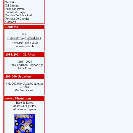
Tu Sitio
IM Informa
Pago con Paypal
Formas de Pago
Política De Privacidad
Política De Cookies
Contacto
Contacto
Email:
Te atenderá Juan Carlos.
Lo antes posible
1993/2024 - 31 Años
1993 - 2024
31 Años sirviendo Playbacks y
Midi Files
200.000 Usuarios
+ de 200.000 Usuarios en estos
31 Años.
Muchas Gracias.
www.a45rpm.com
Base de Datos
de los SG's y EP's
editados en España