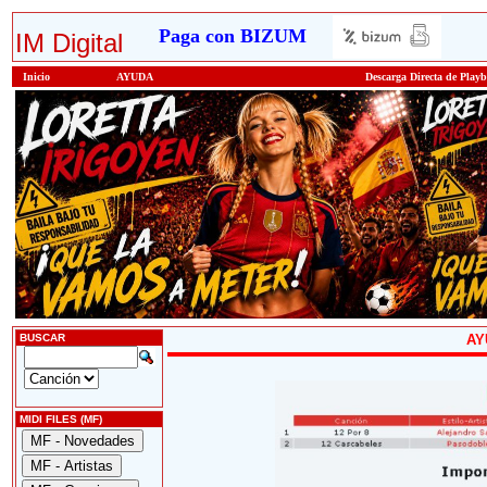
Paga con BIZUM
IM Digital
Inicio
AYUDA
Descarga Directa de Play
BUSCAR
AY
MIDI FILES (MF)