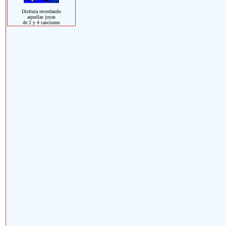
Disfruta recordando
aquellas joyas
de 2 y 4 canciones