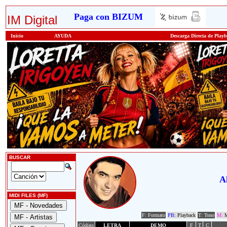
Paga con BIZUM
IM Digital
Inicio
AYUDA
Descarga Directa de Play
BUSCAR
A
MIDI FILES (MF)
F: Formato
PB:
Playback
T: Tono
M:
M
Código
LETRA
DEMO
F
T
C