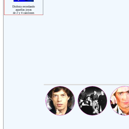
Disfruta recordando
aquellas joyas
de 2 y 4 canciones