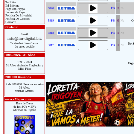
Tu Sitio
IM Informa
5820
PB
H
No
Pago con Paypal
Formas de Pago
Política De Privacidad
Política De Cookies
5819
PB
H
No
Co
Contacto
Contacto
5818
PB
H
No
Email:
Te atenderá Juan Carlos.
No S
5817
PB
H
No
Lo antes posible
1993/2024 - 31 Años
1993 - 2024
Págin
31 Años sirviendo Playbacks y
Midi Files
200.000 Usuarios
+ de 200.000 Usuarios en estos
31 Años.
Muchas Gracias.
www.a45rpm.com
Base de Datos
de los SG's y EP's
editados en España