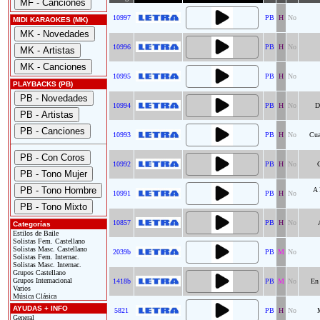
10997
PB
H
No
MIDI KARAOKES (MK)
10996
PB
H
No
10995
PB
H
No
PLAYBACKS (PB)
10994
PB
H
No
D
10993
PB
H
No
Cua
10992
PB
H
No
C
A 
10991
PB
H
No
10857
PB
H
No
Categorías
Estilos de Baile
Solistas Fem. Castellano
Solistas Masc. Castellano
2039b
PB
M
No
Solistas Fem. Internac.
Solistas Masc. Internac.
Grupos Castellano
Grupos Internacional
1418b
PB
M
No
En
Varios
Música Clásica
AYUDAS + INFO
5821
PB
H
No
M
General