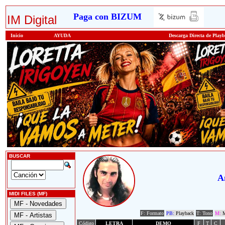
Paga con BIZUM
IM Digital
Inicio
AYUDA
Descarga Directa de Play
BUSCAR
A
MIDI FILES (MF)
F: Formato
PB:
Playback
T: Tono
M:
M
Código
LETRA
DEMO
F
T
C