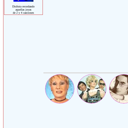
Disfruta recordando
aquellas joyas
de 2 y 4 canciones