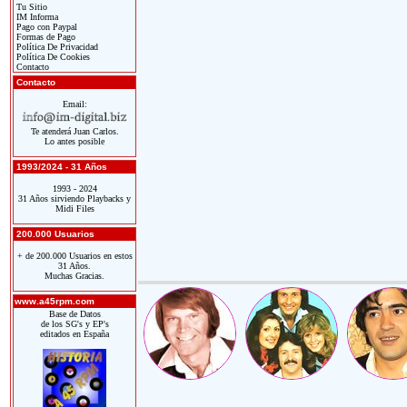
Tu Sitio
IM Informa
Pago con Paypal
Formas de Pago
Política De Privacidad
Política De Cookies
Contacto
Contacto
Email:
Te atenderá Juan Carlos.
Lo antes posible
1993/2024 - 31 Años
1993 - 2024
31 Años sirviendo Playbacks y
Midi Files
200.000 Usuarios
+ de 200.000 Usuarios en estos
31 Años.
Muchas Gracias.
www.a45rpm.com
Base de Datos
de los SG's y EP's
editados en España