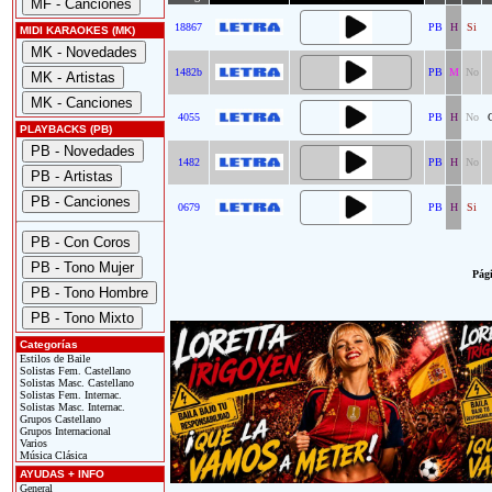
18867
PB
H
Si
MIDI KARAOKES (MK)
1482b
PB
M
No
4055
PB
H
No
PLAYBACKS (PB)
1482
PB
H
No
0679
PB
H
Si
Pági
Categorías
Estilos de Baile
Solistas Fem. Castellano
Solistas Masc. Castellano
Solistas Fem. Internac.
Solistas Masc. Internac.
Grupos Castellano
Grupos Internacional
Varios
Música Clásica
AYUDAS + INFO
General