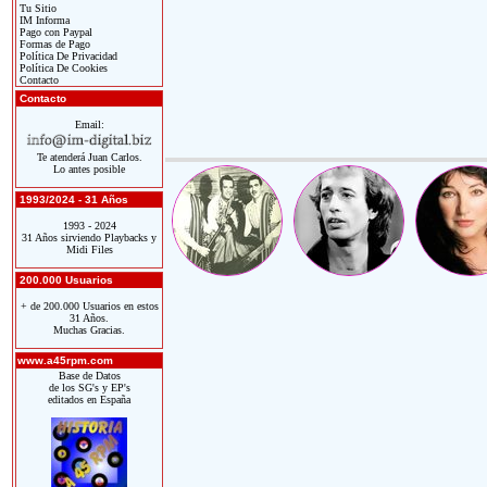
Tu Sitio
IM Informa
Pago con Paypal
Formas de Pago
Política De Privacidad
Política De Cookies
Contacto
Contacto
Email:
Te atenderá Juan Carlos.
Lo antes posible
1993/2024 - 31 Años
1993 - 2024
31 Años sirviendo Playbacks y
Midi Files
200.000 Usuarios
+ de 200.000 Usuarios en estos
31 Años.
Muchas Gracias.
www.a45rpm.com
Base de Datos
de los SG's y EP's
editados en España