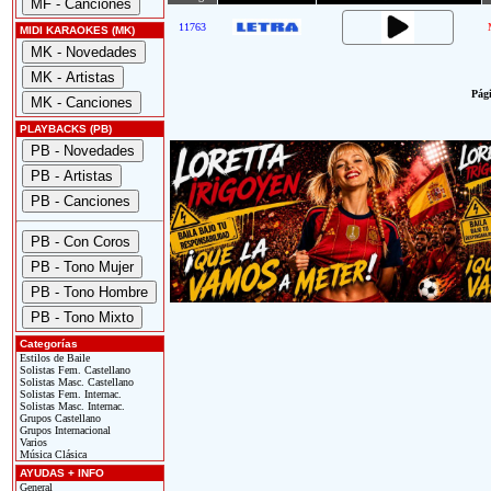
11763
MIDI KARAOKES (MK)
Pági
PLAYBACKS (PB)
Categorías
Estilos de Baile
Solistas Fem. Castellano
Solistas Masc. Castellano
Solistas Fem. Internac.
Solistas Masc. Internac.
Grupos Castellano
Grupos Internacional
Varios
Música Clásica
AYUDAS + INFO
General