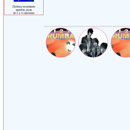
Disfruta recordando
aquellas joyas
de 2 y 4 canciones