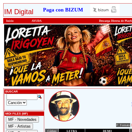
Paga con BIZUM
IM Digital
Inicio
AYUDA
Descarga Directa de Play
BUSCAR
MIDI FILES (MF)
F: Formato
Código
LETRA
DEMO