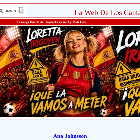
La Web De Los Canta
Descarga Directa de Playbacks en mp3 y Midi Files
Ana Johnsson