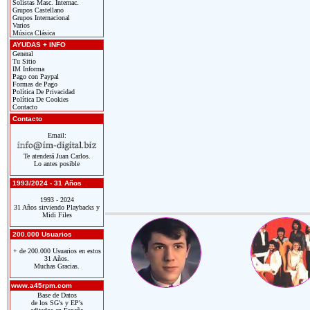
Solistas Masc. Internac.
Grupos Castellano
Grupos Internacional
Varios
Música Clásica
AYUDAS + INFO
General
Tu Sitio
IM Informa
Pago con Paypal
Formas de Pago
Política De Privacidad
Política De Cookies
Contacto
Contacto
Email:
Te atenderá Juan Carlos.
Lo antes posible
1993/2024 - 31 Años
1993 - 2024
31 Años sirviendo Playbacks y
Midi Files
200.000 Usuarios
+ de 200.000 Usuarios en estos
31 Años.
Muchas Gracias.
www.a45rpm.com
Base de Datos
de los SG's y EP's