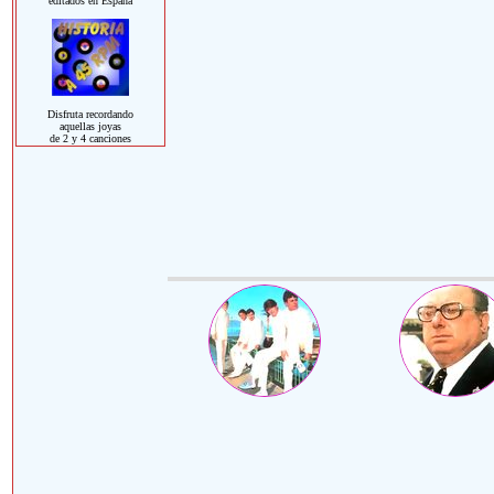
editados en España
Disfruta recordando
aquellas joyas
de 2 y 4 canciones