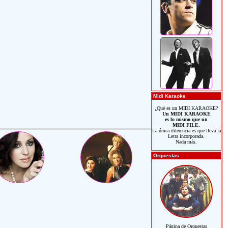
Midi Karaoke
¿Qué es un MIDI KARAOKE?
Un MIDI KARAOKE
es lo mismo que un
MIDI FILE.
La única diferencia es que lleva la
Letra incorporada.
Nada más.
Orquestas
Página de Orquestas