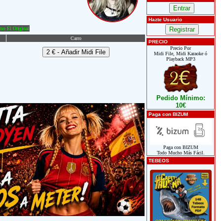
Hazte Usuario
o El Original
Carro
PRECIO
Precio Por
Midi File, Midi Karaoke ó
Playback MP3
Pedido Mínimo:
10€
Paga con BIZUM
Paga con BIZUM
Todo Mucho Más Fácil.
TEBEOS