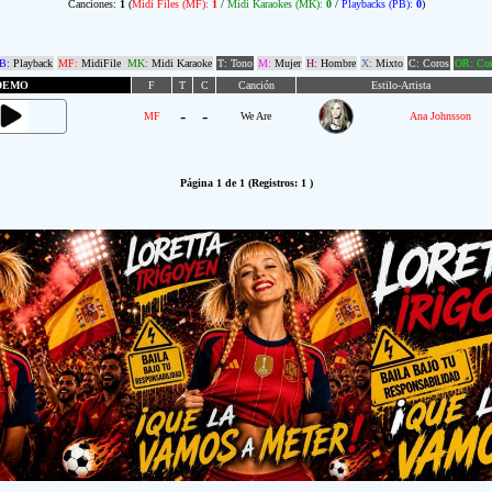
Canciones:
1
(
Midi Files (MF):
1
/
Midi Karaokes (MK):
0
/
Playbacks (PB):
0
)
B:
Playback
MF:
MidiFile
MK:
Midi Karaoke
T: Tono
M:
Mujer
H:
Hombre
X:
Mixto
C: Coros
OR: Com
DEMO
F
T
C
Canción
Estilo-Artista
-
-
MF
We Are
Ana Johnsson
Página 1 de 1 (Registros: 1 )