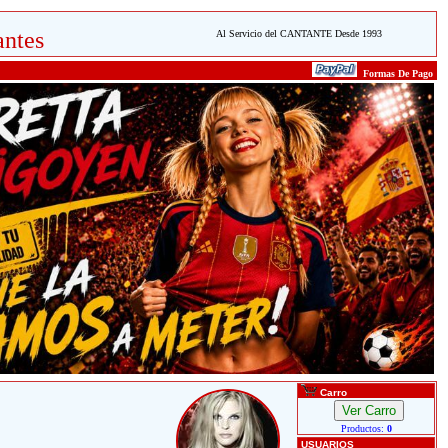
ntes
Al Servicio del CANTANTE Desde 1993
Formas De Pago
Carro
Productos:
0
USUARIOS