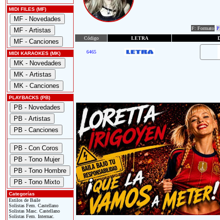
MIDI FILES (MF)
F: Formato
P
Código
LETRA
6465
MIDI KARAOKES (MK)
PLAYBACKS (PB)
Categorías
Estilos de Baile
Solistas Fem. Castellano
Solistas Masc. Castellano
Solistas Fem. Internac.