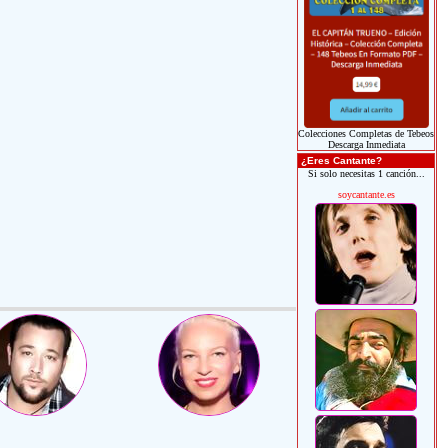
Colecciones Completas de Tebeos
Descarga Inmediata
¿Eres Cantante?
Si solo necesitas 1 canción...
soycantante.es