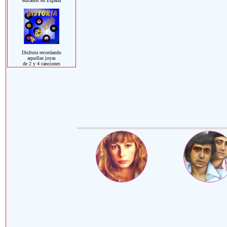
editados en España
Disfruta recordando
aquellas joyas
de 2 y 4 canciones