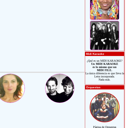
Midi Karaoke
¿Qué es un MIDI KARAOKE?
Un MIDI KARAOKE
es lo mismo que un
MIDI FILE.
La única diferencia es que lleva la
Letra incorporada.
Nada más.
Orquestas
Página de Orquestas