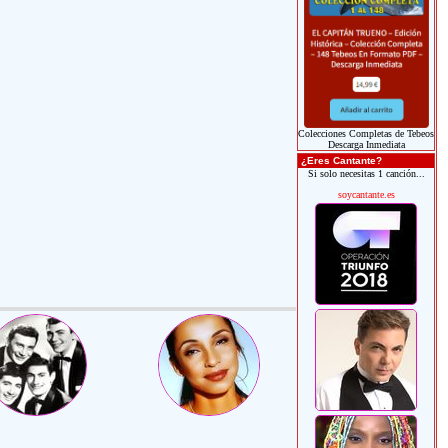
Colecciones Completas de Tebeos
Descarga Inmediata
¿Eres Cantante?
Si solo necesitas 1 canción...
soycantante.es