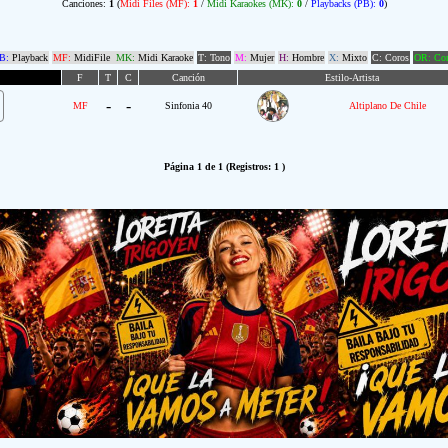
Canciones:
1
(
Midi Files (MF):
1
/
Midi Karaokes (MK):
0
/
Playbacks (PB):
0
)
B:
Playback
MF:
MidiFile
MK:
Midi Karaoke
T: Tono
M:
Mujer
H:
Hombre
X:
Mixto
C: Coros
OR: Com
F
T
C
Canción
Estilo-Artista
-
-
MF
Sinfonia 40
Altiplano De Chile
Página 1 de 1 (Registros: 1 )