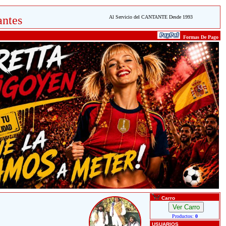
ntes
Al Servicio del CANTANTE Desde 1993
Formas De Pago
Carro
Productos:
0
USUARIOS