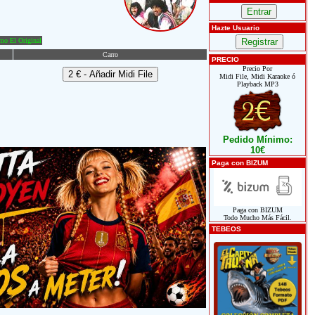
Hazte Usuario
o El Original
Carro
PRECIO
Precio Por
Midi File, Midi Karaoke ó
Playback MP3
Pedido Mínimo:
10€
Paga con BIZUM
Paga con BIZUM
Todo Mucho Más Fácil.
TEBEOS