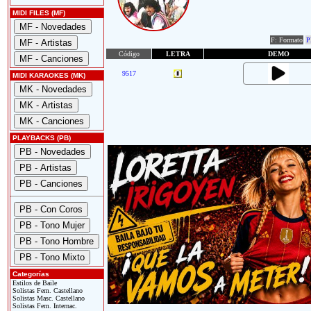
MIDI FILES (MF)
F: Formato
P
Código
LETRA
DEMO
9517
MIDI KARAOKES (MK)
PLAYBACKS (PB)
Categorías
Estilos de Baile
Solistas Fem. Castellano
Solistas Masc. Castellano
Solistas Fem. Internac.