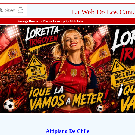
La Web De Los Canta
Descarga Directa de Playbacks en mp3 y Midi Files
Altiplano De Chile