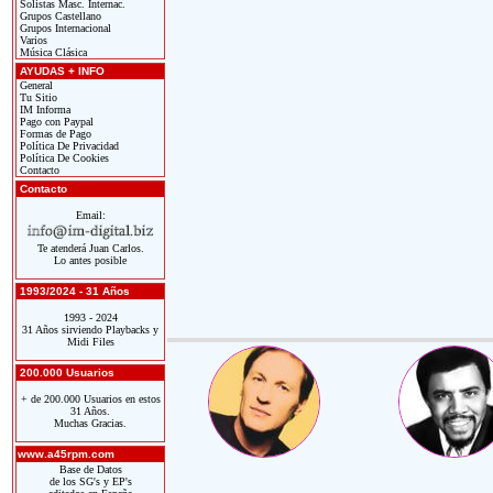
Solistas Masc. Internac.
Grupos Castellano
Grupos Internacional
Varios
Música Clásica
AYUDAS + INFO
General
Tu Sitio
IM Informa
Pago con Paypal
Formas de Pago
Política De Privacidad
Política De Cookies
Contacto
Contacto
Email:
Te atenderá Juan Carlos.
Lo antes posible
1993/2024 - 31 Años
1993 - 2024
31 Años sirviendo Playbacks y
Midi Files
200.000 Usuarios
+ de 200.000 Usuarios en estos
31 Años.
Muchas Gracias.
www.a45rpm.com
Base de Datos
de los SG's y EP's