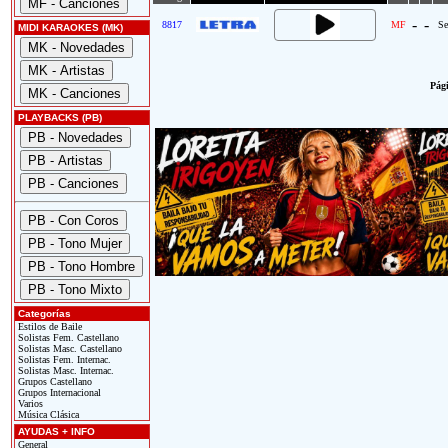
-
-
8817
MF
Se
MIDI KARAOKES (MK)
Pági
PLAYBACKS (PB)
Categorías
Estilos de Baile
Solistas Fem. Castellano
Solistas Masc. Castellano
Solistas Fem. Internac.
Solistas Masc. Internac.
Grupos Castellano
Grupos Internacional
Varios
Música Clásica
AYUDAS + INFO
General