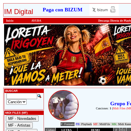
Paga con BIZUM
IM Digital
Inicio
AYUDA
Descarga Directa de Play
BUSCAR
Grupo Fo
Canciones:
1
(
Midi Files (M
MIDI FILES (MF)
F: Formato
PB:
Playback
MF:
MidiFile
MK:
Midi Kara
Código
LETRA
DEMO
F
T
C