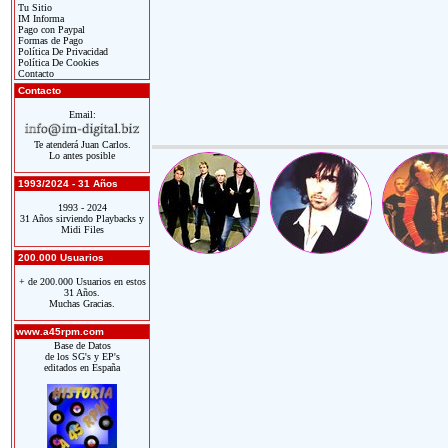
Tu Sitio
IM Informa
Pago con Paypal
Formas de Pago
Política De Privacidad
Política De Cookies
Contacto
Contacto
Email:
Te atenderá Juan Carlos.
Lo antes posible
1993/2024 - 31 Años
1993 - 2024
31 Años sirviendo Playbacks y
Midi Files
200.000 Usuarios
+ de 200.000 Usuarios en estos
31 Años.
Muchas Gracias.
www.a45rpm.com
Base de Datos
de los SG's y EP's
editados en España