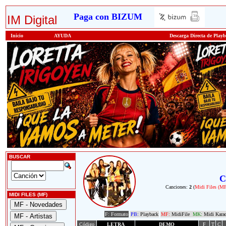
Paga con BIZUM
IM Digital
Inicio
AYUDA
Descarga Directa de Play
BUSCAR
C
Canciones:
2
(
Midi Files (M
MIDI FILES (MF)
F: Formato
PB:
Playback
MF:
MidiFile
MK:
Midi Kara
Código
LETRA
DEMO
F
T
C