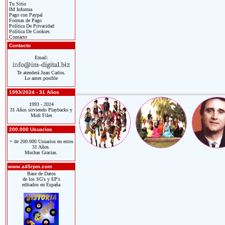
Tu Sitio
IM Informa
Pago con Paypal
Formas de Pago
Política De Privacidad
Política De Cookies
Contacto
Contacto
Email:
Te atenderá Juan Carlos.
Lo antes posible
1993/2024 - 31 Años
1993 - 2024
31 Años sirviendo Playbacks y
Midi Files
200.000 Usuarios
+ de 200.000 Usuarios en estos
31 Años.
Muchas Gracias.
www.a45rpm.com
Base de Datos
de los SG's y EP's
editados en España