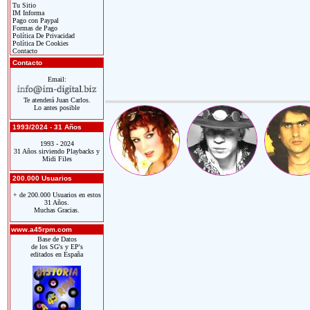
Tu Sitio
IM Informa
Pago con Paypal
Formas de Pago
Política De Privacidad
Política De Cookies
Contacto
Contacto
Email:
Te atenderá Juan Carlos.
Lo antes posible
1993/2024 - 31 Años
1993 - 2024
31 Años sirviendo Playbacks y
Midi Files
200.000 Usuarios
+ de 200.000 Usuarios en estos
31 Años.
Muchas Gracias.
www.a45rpm.com
Base de Datos
de los SG's y EP's
editados en España