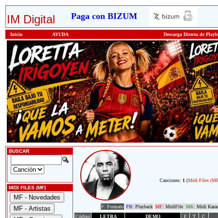
Paga con BIZUM
IM Digital
Inicio
AYUDA
Descarga Directa de Play
BUSCAR
Canciones:
1
(
Midi Files (M
MIDI FILES (MF)
F: Formato
PB:
Playback
MF:
MidiFile
MK:
Midi Kara
Código
LETRA
DEMO
F
T
C