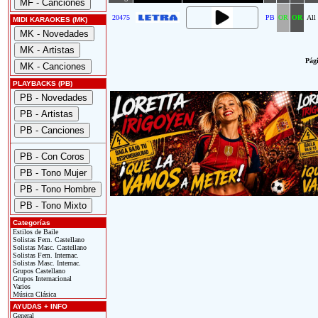
20475
PB
OR
OR
All
MIDI KARAOKES (MK)
Pági
PLAYBACKS (PB)
Categorías
Estilos de Baile
Solistas Fem. Castellano
Solistas Masc. Castellano
Solistas Fem. Internac.
Solistas Masc. Internac.
Grupos Castellano
Grupos Internacional
Varios
Música Clásica
AYUDAS + INFO
General