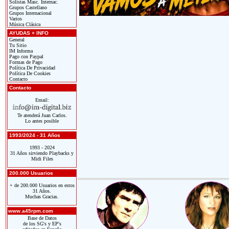
Solistas Masc. Internac.
Grupos Castellano
Grupos Internacional
Varios
Música Clásica
AYUDAS + INFO
General
Tu Sitio
IM Informa
Pago con Paypal
Formas de Pago
Política De Privacidad
Política De Cookies
Contacto
Contacto
Email:
Te atenderá Juan Carlos.
Lo antes posible
1993/2024 - 31 Años
1993 - 2024
31 Años sirviendo Playbacks y
Midi Files
200.000 Usuarios
+ de 200.000 Usuarios en estos
31 Años.
Muchas Gracias.
www.a45rpm.com
Base de Datos
de los SG's y EP's