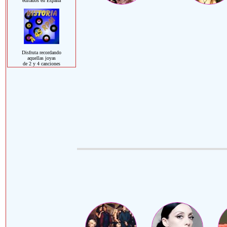
editados en España
Disfruta recordando
aquellas joyas
de 2 y 4 canciones