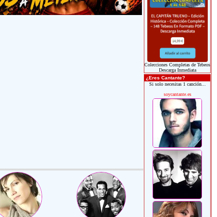
Colecciones Completas de Tebeos
Descarga Inmediata
¿Eres Cantante?
Si solo necesitas 1 canción...
soycantante.es