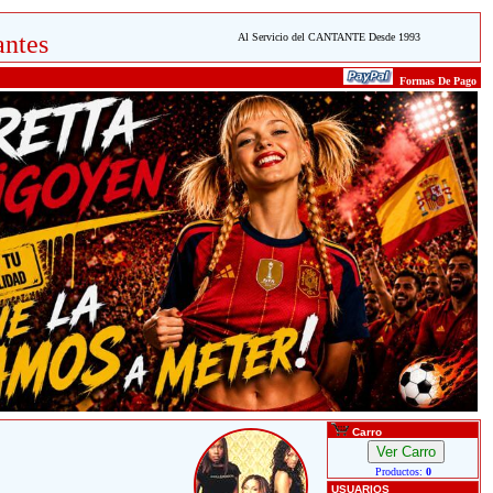
ntes
Al Servicio del CANTANTE Desde 1993
Formas De Pago
Carro
Productos:
0
USUARIOS