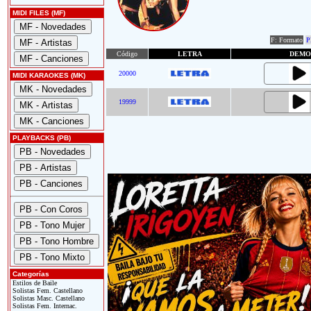
MIDI FILES (MF)
F: Formato
P
Código
LETRA
DEMO
20000
MIDI KARAOKES (MK)
19999
PLAYBACKS (PB)
Categorías
Estilos de Baile
Solistas Fem. Castellano
Solistas Masc. Castellano
Solistas Fem. Internac.