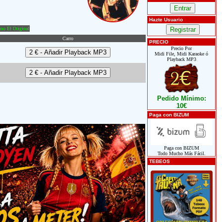
Hazte Usuario
o El Original
Carro
PRECIO
Precio Por
Midi File, Midi Karaoke ó
Playback MP3
Pedido Mínimo:
10€
Paga con BIZUM
Paga con BIZUM
Todo Mucho Más Fácil.
TEBEOS