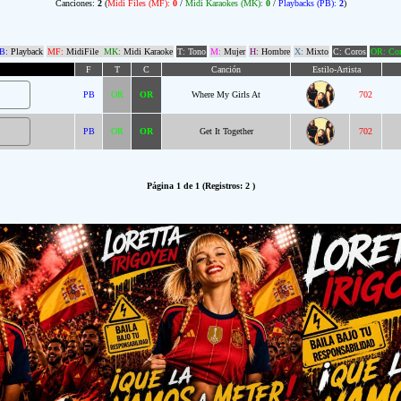
Canciones:
2
(
Midi Files (MF):
0
/
Midi Karaokes (MK):
0
/
Playbacks (PB):
2
)
B:
Playback
MF:
MidiFile
MK:
Midi Karaoke
T: Tono
M:
Mujer
H:
Hombre
X:
Mixto
C: Coros
OR: Com
F
T
C
Canción
Estilo-Artista
PB
OR
OR
Where My Girls At
702
PB
OR
OR
Get It Together
702
Página 1 de 1 (Registros: 2 )