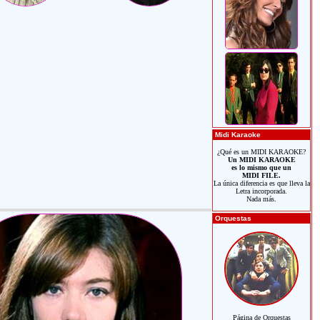
Midi Karaoke
¿Qué es un MIDI KARAOKE?
Un MIDI KARAOKE
es lo mismo que un
MIDI FILE.
La única diferencia es que lleva la
Letra incorporada.
Nada más.
Orquestas
Página de Orquestas