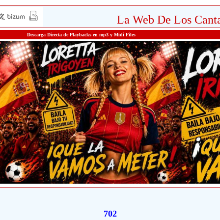
La Web De Los Canta
Descarga Directa de Playbacks en mp3 y Midi Files
702