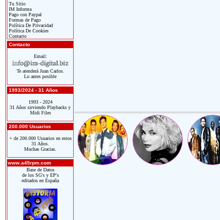
Tu Sitio
IM Informa
Pago con Paypal
Formas de Pago
Política De Privacidad
Política De Cookies
Contacto
Contacto
Email:
Te atenderá Juan Carlos.
Lo antes posible
1993/2024 - 31 Años
1993 - 2024
31 Años sirviendo Playbacks y
Midi Files
200.000 Usuarios
+ de 200.000 Usuarios en estos
31 Años.
Muchas Gracias.
www.a45rpm.com
Base de Datos
de los SG's y EP's
editados en España