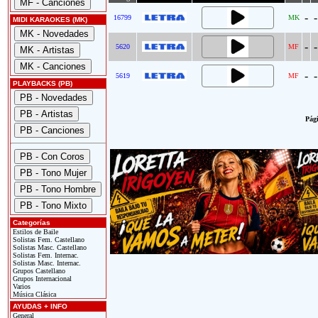
-
-
16799
MK
MIDI KARAOKES (MK)
-
-
5620
MF
-
-
5619
MF
PLAYBACKS (PB)
Pági
Categorías
Estilos de Baile
Solistas Fem. Castellano
Solistas Masc. Castellano
Solistas Fem. Internac.
Solistas Masc. Internac.
Grupos Castellano
Grupos Internacional
Varios
Música Clásica
AYUDAS + INFO
General