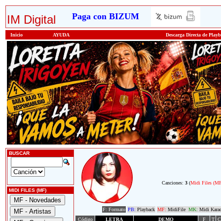
Paga con BIZUM
IM Digital
Inicio
AYUDA
Descarga Directa de Play
BUSCAR
Canciones:
3
(
Midi Files (M
MIDI FILES (MF)
F: Formato
PB:
Playback
MF:
MidiFile
MK:
Midi Kara
Código
LETRA
DEMO
F
T
C