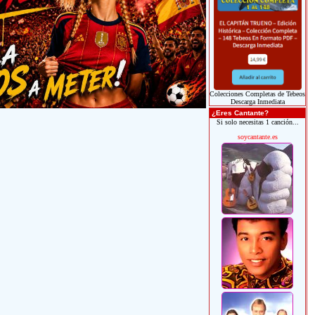
Colecciones Completas de Tebeos
Descarga Inmediata
¿Eres Cantante?
Si solo necesitas 1 canción...
soycantante.es