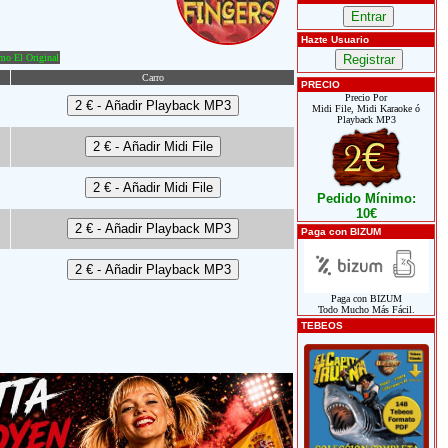
Hazte Usuario
o El Original
Carro
PRECIO
Precio Por
Midi File, Midi Karaoke ó
Playback MP3
Pedido Mínimo:
10€
Paga con BIZUM
Paga con BIZUM
Todo Mucho Más Fácil.
TEBEOS