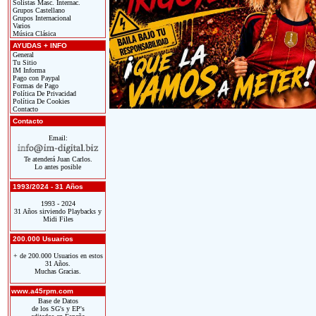
Solistas Masc. Internac.
Grupos Castellano
Grupos Internacional
Varios
Música Clásica
AYUDAS + INFO
General
Tu Sitio
IM Informa
Pago con Paypal
Formas de Pago
Política De Privacidad
Política De Cookies
Contacto
Contacto
Email:
Te atenderá Juan Carlos.
Lo antes posible
1993/2024 - 31 Años
1993 - 2024
31 Años sirviendo Playbacks y
Midi Files
200.000 Usuarios
+ de 200.000 Usuarios en estos
31 Años.
Muchas Gracias.
www.a45rpm.com
Base de Datos
de los SG's y EP's