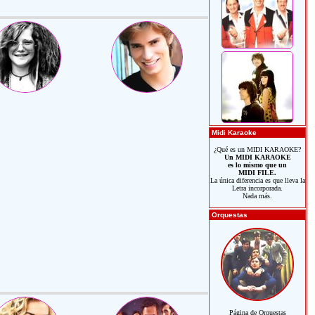
Midi Karaoke
¿Qué es un MIDI KARAOKE?
Un MIDI KARAOKE
es lo mismo que un
MIDI FILE.
La única diferencia es que lleva la
Letra incorporada.
Nada más.
Orquestas
Página de Orquestas