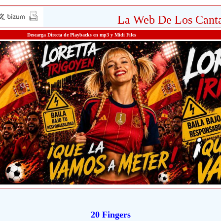
La Web De Los Canta
Descarga Directa de Playbacks en mp3 y Midi Files
20 Fingers