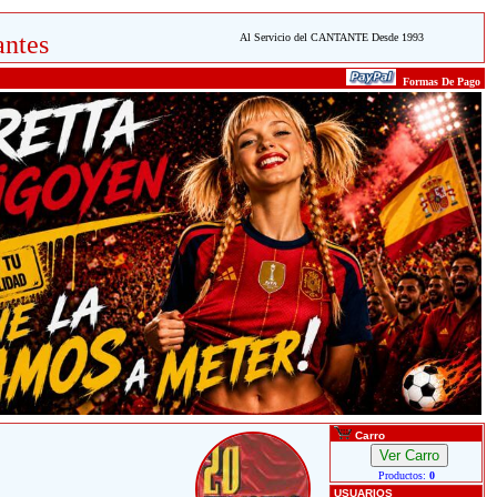
ntes
Al Servicio del CANTANTE Desde 1993
Formas De Pago
Carro
Productos:
0
USUARIOS