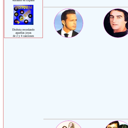
editados en España
Disfruta recordando
aquellas joyas
de 2 y 4 canciones