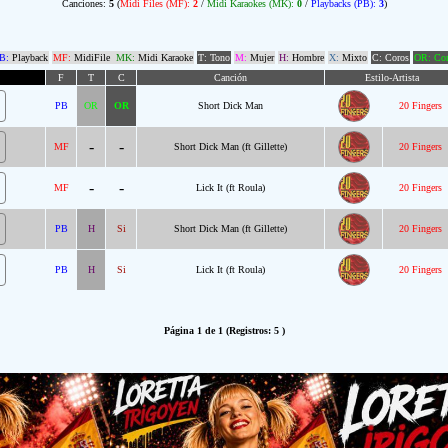
Canciones:
5
(
Midi Files (MF):
2
/
Midi Karaokes (MK):
0
/
Playbacks (PB):
3
)
B:
Playback
MF:
MidiFile
MK:
Midi Karaoke
T: Tono
M:
Mujer
H:
Hombre
X:
Mixto
C: Coros
OR: Com
F
T
C
Canción
Estilo-Artista
PB
OR
OR
Short Dick Man
20 Fingers
-
-
MF
Short Dick Man (ft Gillette)
20 Fingers
-
-
MF
Lick It (ft Roula)
20 Fingers
PB
H
Si
Short Dick Man (ft Gillette)
20 Fingers
PB
H
Si
Lick It (ft Roula)
20 Fingers
Página 1 de 1 (Registros: 5 )