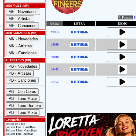
MIDI FILES (MF)
F: Formato
P
Código
LETRA
DEMO
19963
MIDI KARAOKES (MK)
19049
19048
PLAYBACKS (PB)
16453
16452
Categorías
Estilos de Baile
Solistas Fem. Castellano
Solistas Masc. Castellano
Solistas Fem. Internac.