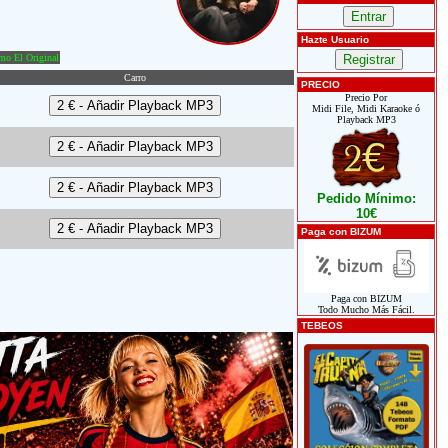
Hazte Usuario
o El Original
Carro
PRECIO
Precio Por
Midi File, Midi Karaoke ó
Playback MP3
Pedido Mínimo:
10€
Paga con BIZUM
Paga con BIZUM
Todo Mucho Más Fácil.
TEBEOS