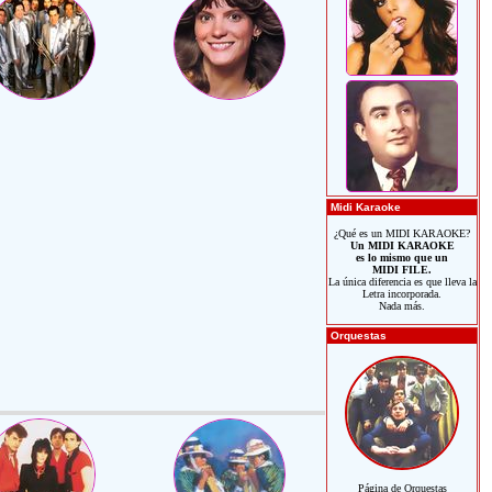
Midi Karaoke
¿Qué es un MIDI KARAOKE?
Un MIDI KARAOKE
es lo mismo que un
MIDI FILE.
La única diferencia es que lleva la
Letra incorporada.
Nada más.
Orquestas
Página de Orquestas