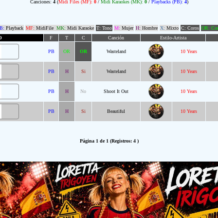
Canciones:
4
(
Midi Files (MF):
0
/
Midi Karaokes (MK):
0
/
Playbacks (PB):
4
)
B:
Playback
MF:
MidiFile
MK:
Midi Karaoke
T: Tono
M:
Mujer
H:
Hombre
X:
Mixto
C: Coros
OR: Com
O
F
T
C
Canción
Estilo-Artista
PB
OR
OR
Wasteland
10 Years
PB
H
Si
Wasteland
10 Years
PB
H
No
Shoot It Out
10 Years
PB
H
Si
Beautiful
10 Years
Página 1 de 1 (Registros: 4 )