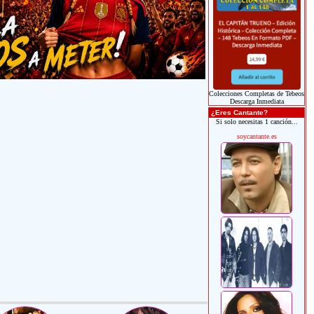
Colecciones Completas de Tebeos
Descarga Inmediata
¿Eres Cantante?
Si solo necesitas 1 canción...
soycantante.es