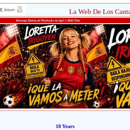
La Web De Los Canta
Descarga Directa de Playbacks en mp3 y Midi Files
10 Years