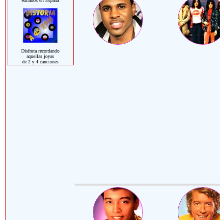
editados en España
Disfruta recordando
aquellas joyas
de 2 y 4 canciones