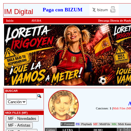
Paga con BIZUM
IM Digital
Inicio
AYUDA
Descarga Directa de Play
BUSCAR
A
Canciones:
1
(
Midi Files (M
MIDI FILES (MF)
F: Formato
PB:
Playback
MF:
MidiFile
MK:
Midi Kara
Código
LETRA
DEMO
F
T
C