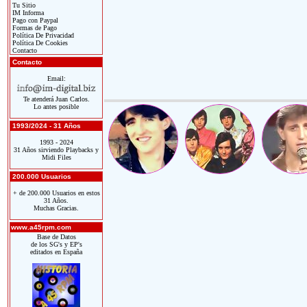
Tu Sitio
IM Informa
Pago con Paypal
Formas de Pago
Política De Privacidad
Política De Cookies
Contacto
Contacto
Email:
Te atenderá Juan Carlos.
Lo antes posible
1993/2024 - 31 Años
1993 - 2024
31 Años sirviendo Playbacks y
Midi Files
200.000 Usuarios
+ de 200.000 Usuarios en estos
31 Años.
Muchas Gracias.
www.a45rpm.com
Base de Datos
de los SG's y EP's
editados en España