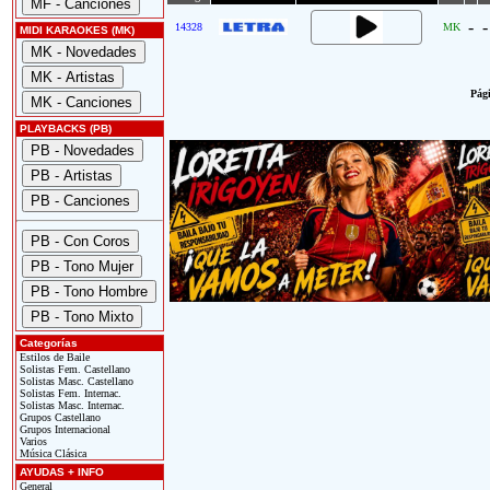
-
-
14328
MK
MIDI KARAOKES (MK)
Pági
PLAYBACKS (PB)
Categorías
Estilos de Baile
Solistas Fem. Castellano
Solistas Masc. Castellano
Solistas Fem. Internac.
Solistas Masc. Internac.
Grupos Castellano
Grupos Internacional
Varios
Música Clásica
AYUDAS + INFO
General