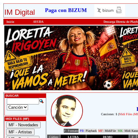
Paga con BIZUM
IM Digital
Inicio
AYUDA
Descarga Directa de Play
BUSCAR
Canciones:
1
(
Midi Files (M
MIDI FILES (MF)
F: Formato
PB:
Playback
MF:
MidiFile
MK:
Midi Kara
Código
LETRA
DEMO
F