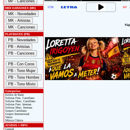
5739
MF
MIDI KARAOKES (MK)
Pági
PLAYBACKS (PB)
Categorías
Estilos de Baile
Solistas Fem. Castellano
Solistas Masc. Castellano
Solistas Fem. Internac.
Solistas Masc. Internac.
Grupos Castellano
Grupos Internacional
Varios
Música Clásica
AYUDAS + INFO
General