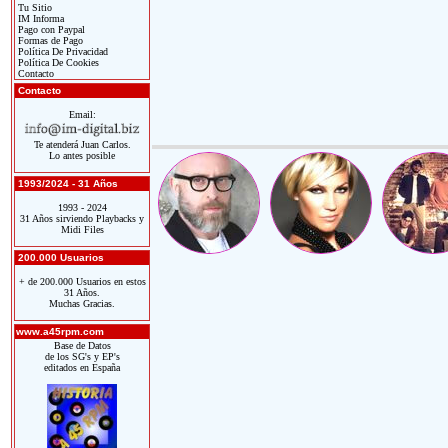
Tu Sitio
IM Informa
Pago con Paypal
Formas de Pago
Política De Privacidad
Política De Cookies
Contacto
Contacto
Email:
Te atenderá Juan Carlos.
Lo antes posible
1993/2024 - 31 Años
1993 - 2024
31 Años sirviendo Playbacks y
Midi Files
200.000 Usuarios
+ de 200.000 Usuarios en estos
31 Años.
Muchas Gracias.
www.a45rpm.com
Base de Datos
de los SG's y EP's
editados en España