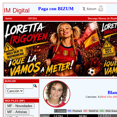
Paga con BIZUM
IM Digital
Inicio
AYUDA
Descarga Directa de Play
BUSCAR
Blan
Canciones:
3
(
Midi Files (M
MIDI FILES (MF)
F: Formato
PB:
Playback
MF:
MidiFile
MK:
Midi Kara
Código
LETRA
DEMO
F
T
C