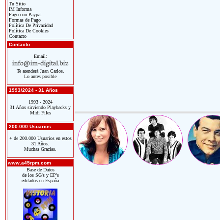
Tu Sitio
IM Informa
Pago con Paypal
Formas de Pago
Política De Privacidad
Política De Cookies
Contacto
Contacto
Email:
Te atenderá Juan Carlos.
Lo antes posible
1993/2024 - 31 Años
1993 - 2024
31 Años sirviendo Playbacks y
Midi Files
200.000 Usuarios
+ de 200.000 Usuarios en estos
31 Años.
Muchas Gracias.
www.a45rpm.com
Base de Datos
de los SG's y EP's
editados en España