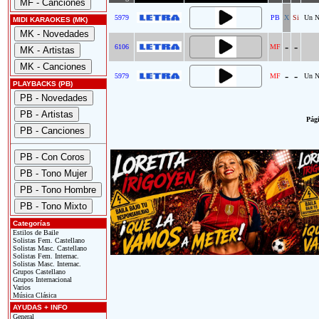
5979
PB
X
Si
Un N
MIDI KARAOKES (MK)
-
-
6106
MF
-
-
5979
MF
Un N
PLAYBACKS (PB)
Pági
Categorías
Estilos de Baile
Solistas Fem. Castellano
Solistas Masc. Castellano
Solistas Fem. Internac.
Solistas Masc. Internac.
Grupos Castellano
Grupos Internacional
Varios
Música Clásica
AYUDAS + INFO
General