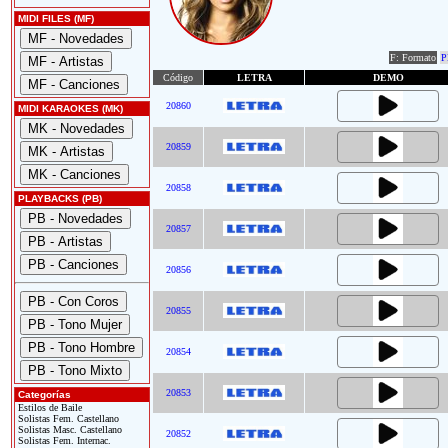
MIDI FILES (MF)
F: Formato
P
Código
LETRA
DEMO
20860
MIDI KARAOKES (MK)
20859
20858
PLAYBACKS (PB)
20857
20856
20855
20854
20853
Categorías
Estilos de Baile
Solistas Fem. Castellano
Solistas Masc. Castellano
20852
Solistas Fem. Internac.