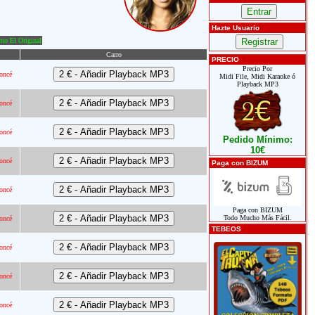
Hazte Usuario
o El Original
Carro
PRECIO
Precio Por
oncé
Midi File, Midi Karaoke ó
Playback MP3
oncé
oncé
Pedido Mínimo:
10€
oncé
Paga con BIZUM
oncé
Paga con BIZUM
Todo Mucho Más Fácil.
oncé
TEBEOS
oncé
oncé
oncé