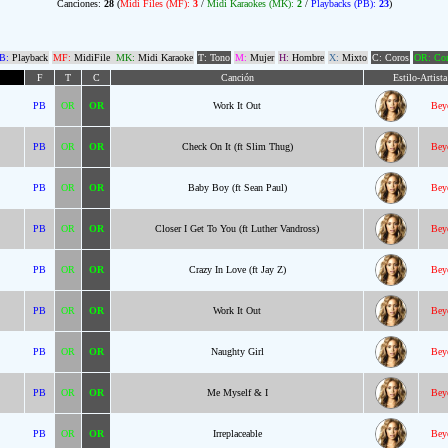
Canciones:
28
(
Midi Files (MF):
3
/
Midi Karaokes (MK):
2
/
Playbacks (PB):
23
)
B:
Playback
MF:
MidiFile
MK:
Midi Karaoke
T: Tono
M:
Mujer
H:
Hombre
X:
Mixto
C: Coros
OR: Com
F
T
C
Canción
Estilo-Artista
PB
OR
OR
Work It Out
Bey
PB
OR
OR
Check On It (ft Slim Thug)
Bey
PB
OR
OR
Baby Boy (ft Sean Paul)
Bey
PB
OR
OR
Closer I Get To You (ft Luther Vandross)
Bey
PB
OR
OR
Crazy In Love (ft Jay Z)
Bey
PB
OR
OR
Work It Out
Bey
PB
OR
OR
Naughty Girl
Bey
PB
OR
OR
Me Myself & I
Bey
PB
OR
OR
Irreplaceable
Bey