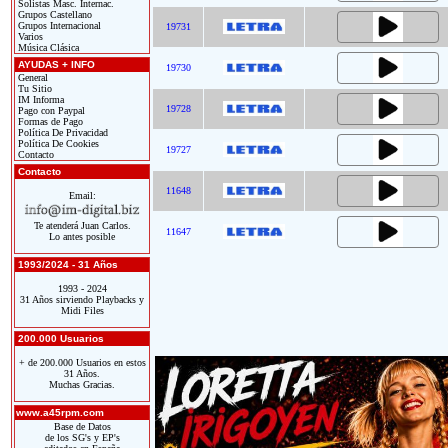
Solistas Masc. Internac.
Grupos Castellano
Grupos Internacional
19731
Varios
Música Clásica
AYUDAS + INFO
19730
General
Tu Sitio
IM Informa
19728
Pago con Paypal
Formas de Pago
Política De Privacidad
Política De Cookies
19727
Contacto
Contacto
11648
Email:
Te atenderá Juan Carlos.
11647
Lo antes posible
1993/2024 - 31 Años
1993 - 2024
31 Años sirviendo Playbacks y
Midi Files
200.000 Usuarios
+ de 200.000 Usuarios en estos
31 Años.
Muchas Gracias.
www.a45rpm.com
Base de Datos
de los SG's y EP's