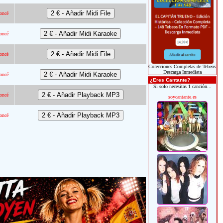
oncé
oncé
oncé
Colecciones Completas de Tebeos
Descarga Inmediata
oncé
¿Eres Cantante?
Si solo necesitas 1 canción...
oncé
soycantante.es
oncé