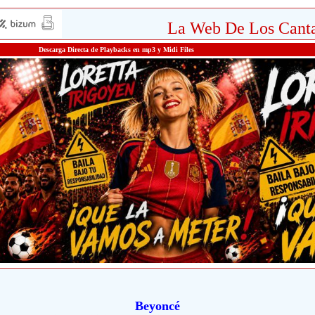
La Web De Los Canta
Descarga Directa de Playbacks en mp3 y Midi Files
Beyoncé