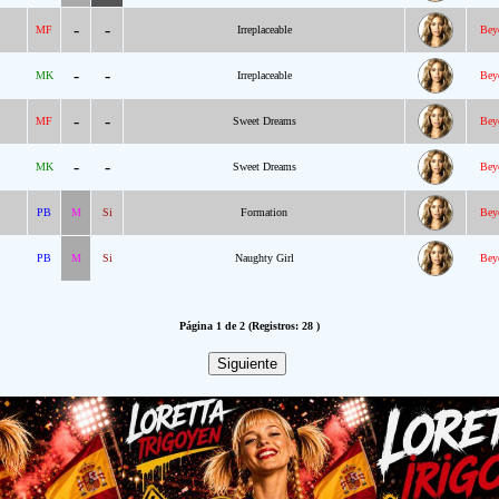
-
-
MF
Irreplaceable
Bey
-
-
MK
Irreplaceable
Bey
-
-
MF
Sweet Dreams
Bey
-
-
MK
Sweet Dreams
Bey
PB
M
Si
Formation
Bey
PB
M
Si
Naughty Girl
Bey
Página 1 de 2 (Registros: 28 )