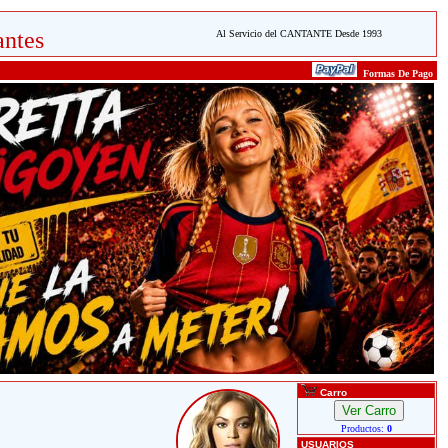
ntes
Al Servicio del CANTANTE Desde 1993
Formas De Pago
Carro
Productos:
0
USUARIOS