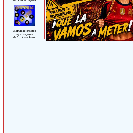
editados en España
Disfruta recordando
aquellas joyas
de 2 y 4 canciones