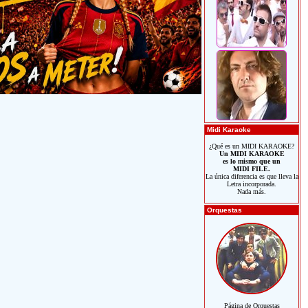
Midi Karaoke
¿Qué es un MIDI KARAOKE?
Un MIDI KARAOKE
es lo mismo que un
MIDI FILE.
La única diferencia es que lleva la
Letra incorporada.
Nada más.
Orquestas
Página de Orquestas