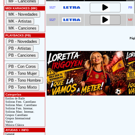
5527
PB
MIDI KARAOKES (MK)
5527
MF
PLAYBACKS (PB)
Pági
Categorías
Estilos de Baile
Solistas Fem. Castellano
Solistas Masc. Castellano
Solistas Fem. Internac.
Solistas Masc. Internac.
Grupos Castellano
Grupos Internacional
Varios
Música Clásica
AYUDAS + INFO
General