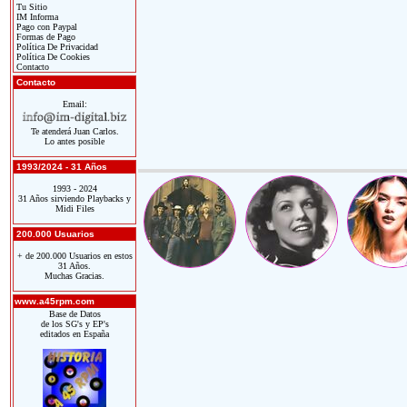
Tu Sitio
IM Informa
Pago con Paypal
Formas de Pago
Política De Privacidad
Política De Cookies
Contacto
Contacto
Email:
Te atenderá Juan Carlos.
Lo antes posible
1993/2024 - 31 Años
1993 - 2024
31 Años sirviendo Playbacks y
Midi Files
200.000 Usuarios
+ de 200.000 Usuarios en estos
31 Años.
Muchas Gracias.
www.a45rpm.com
Base de Datos
de los SG's y EP's
editados en España