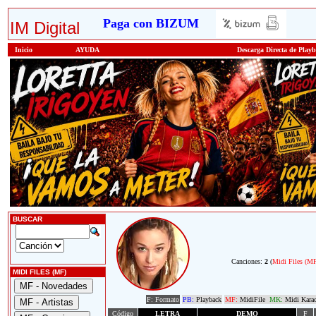
Paga con BIZUM
IM Digital
Inicio
AYUDA
Descarga Directa de Play
BUSCAR
Canciones:
2
(
Midi Files (M
MIDI FILES (MF)
F: Formato
PB:
Playback
MF:
MidiFile
MK:
Midi Kara
Código
LETRA
DEMO
F