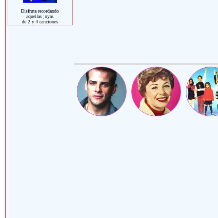
Disfruta recordando
aquellas joyas
de 2 y 4 canciones