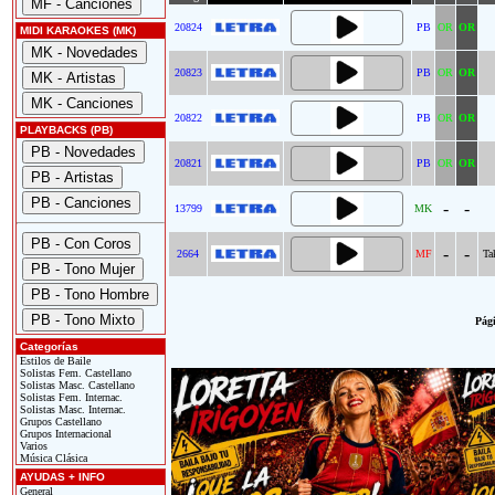
20824
PB
OR
OR
MIDI KARAOKES (MK)
20823
PB
OR
OR
20822
PB
OR
OR
PLAYBACKS (PB)
20821
PB
OR
OR
-
-
13799
MK
-
-
2664
MF
Ta
Pági
Categorías
Estilos de Baile
Solistas Fem. Castellano
Solistas Masc. Castellano
Solistas Fem. Internac.
Solistas Masc. Internac.
Grupos Castellano
Grupos Internacional
Varios
Música Clásica
AYUDAS + INFO
General