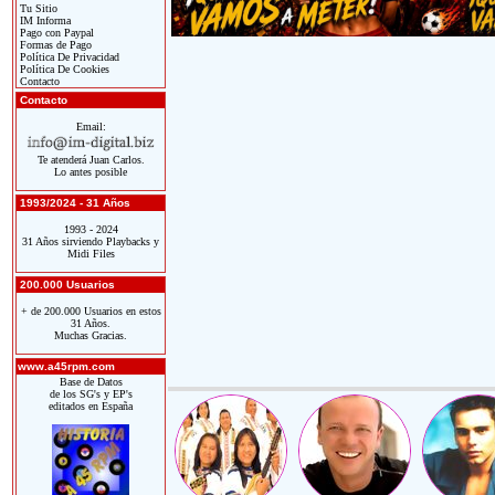
Tu Sitio
IM Informa
Pago con Paypal
Formas de Pago
Política De Privacidad
Política De Cookies
Contacto
Contacto
Email:
Te atenderá Juan Carlos.
Lo antes posible
1993/2024 - 31 Años
1993 - 2024
31 Años sirviendo Playbacks y
Midi Files
200.000 Usuarios
+ de 200.000 Usuarios en estos
31 Años.
Muchas Gracias.
www.a45rpm.com
Base de Datos
de los SG's y EP's
editados en España