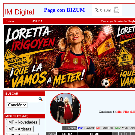
Paga con BIZUM
IM Digital
Inicio
AYUDA
Descarga Directa de Play
BUSCAR
Canciones:
6
(
Midi Files (M
MIDI FILES (MF)
F: Formato
PB:
Playback
MF:
MidiFile
MK:
Midi Kara
Código
LETRA
DEMO
F
T
C