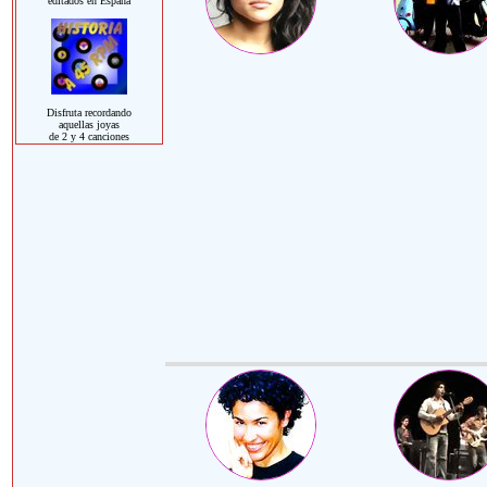
editados en España
Disfruta recordando
aquellas joyas
de 2 y 4 canciones