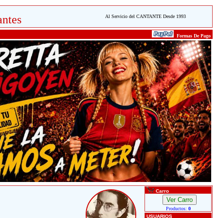
ntes
Al Servicio del CANTANTE Desde 1993
Formas De Pago
Carro
Productos:
0
USUARIOS