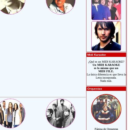
Midi Karaoke
¿Qué es un MIDI KARAOKE?
Un MIDI KARAOKE
es lo mismo que un
MIDI FILE.
La única diferencia es que lleva la
Letra incorporada.
Nada más.
Orquestas
Página de Orquestas