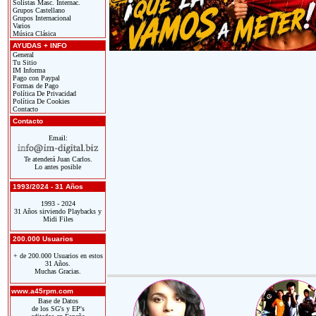
Solistas Masc. Internac.
Grupos Castellano
Grupos Internacional
Varios
Música Clásica
AYUDAS + INFO
General
Tu Sitio
IM Informa
Pago con Paypal
Formas de Pago
Política De Privacidad
Política De Cookies
Contacto
Contacto
Email:
Te atenderá Juan Carlos.
Lo antes posible
1993/2024 - 31 Años
1993 - 2024
31 Años sirviendo Playbacks y
Midi Files
200.000 Usuarios
+ de 200.000 Usuarios en estos
31 Años.
Muchas Gracias.
www.a45rpm.com
Base de Datos
de los SG's y EP's