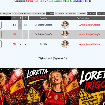
Canciones:
3
(
Midi Files (MF):
2
/
Midi Karaokes (MK):
0
/
Playbacks (PB):
1
)
B:
Playback
MF:
MidiFile
MK:
Midi Karaoke
T: Tono
M:
Mujer
H:
Hombre
X:
Mixto
C: Coros
OR: Com
F
T
C
Canción
Estilo-Artista
PB
H
No
De Tripas Corazón
Arturo Pareja Obregón
-
-
MF
De Tripas Corazón
Arturo Pareja Obregón
-
-
MF
Sevilla
Arturo Pareja Obregón
Página 1 de 1 (Registros: 3 )