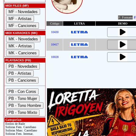
MIDI FILES (MF)
F: Formato
P
Código
LETRA
DEMO
10430
MIDI KARAOKES (MK)
10417
10028
PLAYBACKS (PB)
Categorías
Estilos de Baile
Solistas Fem. Castellano
Solistas Masc. Castellano
Solistas Fem. Internac.