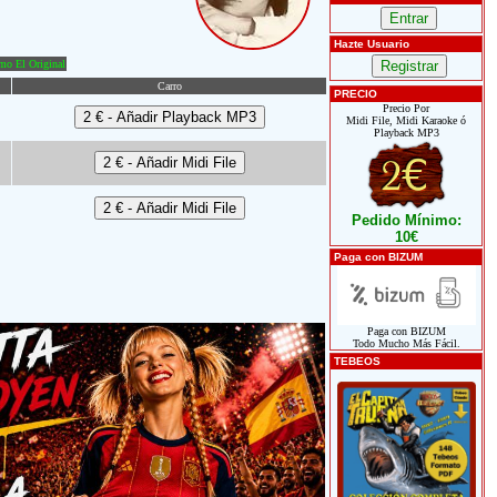
Hazte Usuario
o El Original
Carro
PRECIO
Precio Por
Midi File, Midi Karaoke ó
Playback MP3
Pedido Mínimo:
10€
Paga con BIZUM
Paga con BIZUM
Todo Mucho Más Fácil.
TEBEOS