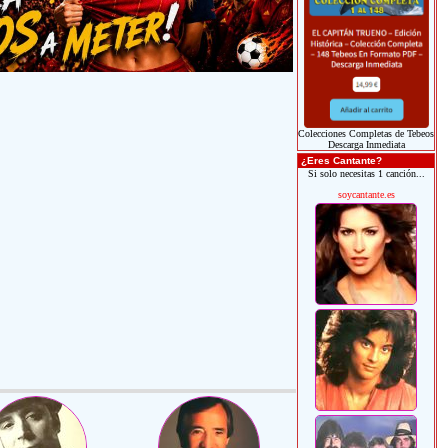
Colecciones Completas de Tebeos
Descarga Inmediata
¿Eres Cantante?
Si solo necesitas 1 canción...
soycantante.es