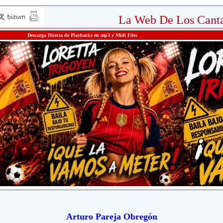
La Web De Los Canta
Descarga Directa de Playbacks en mp3 y Midi Files
Arturo Pareja Obregón