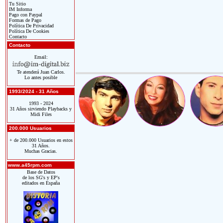
Tu Sitio
IM Informa
Pago con Paypal
Formas de Pago
Política De Privacidad
Política De Cookies
Contacto
Contacto
Email:
Te atenderá Juan Carlos.
Lo antes posible
1993/2024 - 31 Años
1993 - 2024
31 Años sirviendo Playbacks y
Midi Files
200.000 Usuarios
+ de 200.000 Usuarios en estos
31 Años.
Muchas Gracias.
www.a45rpm.com
Base de Datos
de los SG's y EP's
editados en España