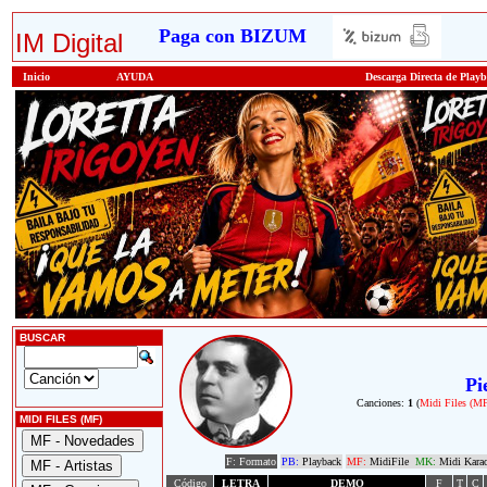
Paga con BIZUM
IM Digital
Inicio
AYUDA
Descarga Directa de Play
BUSCAR
Pi
Canciones:
1
(
Midi Files (M
MIDI FILES (MF)
F: Formato
PB:
Playback
MF:
MidiFile
MK:
Midi Kara
Código
LETRA
DEMO
F
T
C