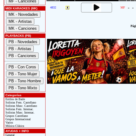
-
-
4832
MF
MIDI KARAOKES (MK)
Pági
PLAYBACKS (PB)
Categorías
Estilos de Baile
Solistas Fem. Castellano
Solistas Masc. Castellano
Solistas Fem. Internac.
Solistas Masc. Internac.
Grupos Castellano
Grupos Internacional
Varios
Música Clásica
AYUDAS + INFO
General