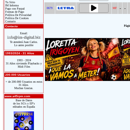
Tu Sitio
IM Informa
-
-
0679
MF
Pago con Paypal
Formas de Pago
Política De Privacidad
Política De Cookies
Contacto
Págin
Contacto
Email:
Te atenderá Juan Carlos.
Lo antes posible
1993/2024 - 31 Años
1993 - 2024
31 Años sirviendo Playbacks y
Midi Files
200.000 Usuarios
+ de 200.000 Usuarios en estos
31 Años.
Muchas Gracias.
www.a45rpm.com
Base de Datos
de los SG's y EP's
editados en España