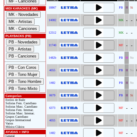
18867
PB
H
Si
MIDI KARAOKES (MK)
-
-
14082
MK
-
-
12512
MK
PLAYBACKS (PB)
-
-
11740
MF
1482b
PB
M
No
4055
PB
H
No
1482
PB
H
No
0679
PB
H
Si
Categorías
Estilos de Baile
Solistas Fem. Castellano
Solistas Masc. Castellano
-
-
6373
MF
Solistas Fem. Internac.
Solistas Masc. Internac.
Grupos Castellano
-
-
Grupos Internacional
4055
MF
Varios
Música Clásica
AYUDAS + INFO
-
-
1482
MF
General