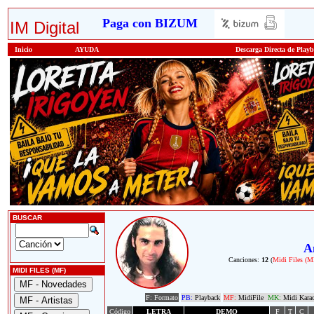
Paga con BIZUM
IM Digital
Inicio
AYUDA
Descarga Directa de Play
BUSCAR
A
Canciones:
12
(
Midi Files (M
MIDI FILES (MF)
F: Formato
PB:
Playback
MF:
MidiFile
MK:
Midi Kara
Código
LETRA
DEMO
F
T
C