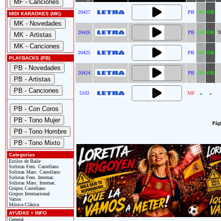
20427
PB
OR
OR
MIDI KARAOKES (MK)
20426
PB
OR
OR
T
20425
PB
OR
OR
PLAYBACKS (PB)
20424
PB
OR
OR
-
-
5102
MF
Pági
Categorías
Estilos de Baile
Solistas Fem. Castellano
Solistas Masc. Castellano
Solistas Fem. Internac.
Solistas Masc. Internac.
Grupos Castellano
Grupos Internacional
Varios
Música Clásica
AYUDAS + INFO
General