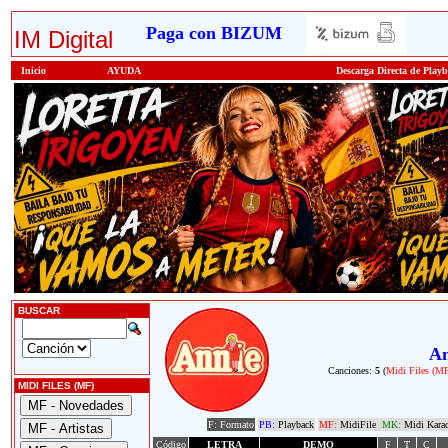
Paga con BIZUM
IM Digital
Inicio
AYUDA
Descarga Directa de Play
BUSCAR
An
Canciones:
5
(
Midi Files (M
MIDI FILES (MF)
F: Formato
PB:
Playback
MF:
MidiFile
MK:
Midi Kara
Código
LETRA
DEMO
F
T
C