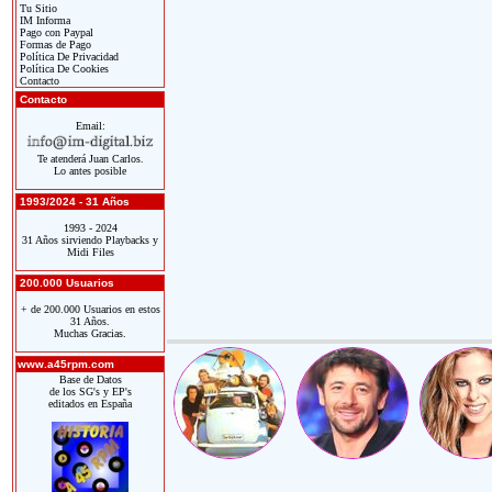
Tu Sitio
IM Informa
Pago con Paypal
Formas de Pago
Política De Privacidad
Política De Cookies
Contacto
Contacto
Email:
Te atenderá Juan Carlos.
Lo antes posible
1993/2024 - 31 Años
1993 - 2024
31 Años sirviendo Playbacks y
Midi Files
200.000 Usuarios
+ de 200.000 Usuarios en estos
31 Años.
Muchas Gracias.
www.a45rpm.com
Base de Datos
de los SG's y EP's
editados en España