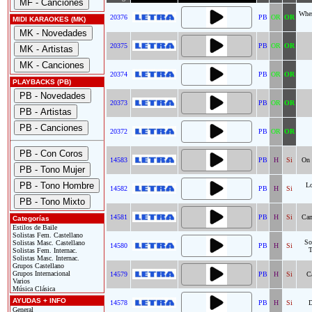
Wher
20376
PB
OR
OR
MIDI KARAOKES (MK)
20375
PB
OR
OR
20374
PB
OR
OR
PLAYBACKS (PB)
20373
PB
OR
OR
20372
PB
OR
OR
14583
PB
H
Si
On 
Lo
14582
PB
H
Si
14581
PB
H
Si
Can
Categorías
Estilos de Baile
Solistas Fem. Castellano
So
Solistas Masc. Castellano
14580
PB
H
Si
T
Solistas Fem. Internac.
Solistas Masc. Internac.
Grupos Castellano
Grupos Internacional
14579
PB
H
Si
C
Varios
Música Clásica
AYUDAS + INFO
14578
PB
H
Si
D
General