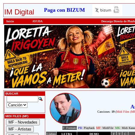
Paga con BIZUM
IM Digital
Inicio
AYUDA
Descarga Directa de Play
BUSCAR
A
Canciones:
19
(
Midi Files (M
MIDI FILES (MF)
F: Formato
PB:
Playback
MF:
MidiFile
MK:
Midi Kara
Código
LETRA
DEMO
F
T
C