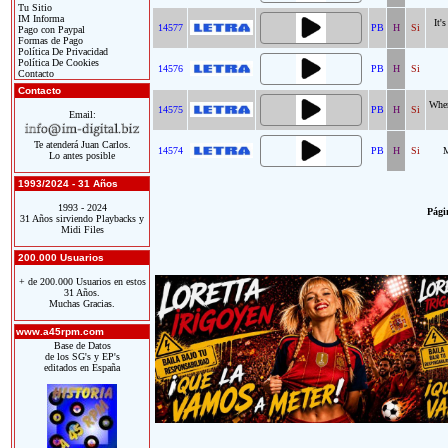
Tu Sitio
IM Informa
It'
14577
PB
H
Si
Pago con Paypal
Formas de Pago
Política De Privacidad
Política De Cookies
14576
PB
H
Si
Contacto
Contacto
Wher
14575
PB
H
Si
Email:
Te atenderá Juan Carlos.
14574
PB
H
Si
M
Lo antes posible
1993/2024 - 31 Años
1993 - 2024
Págin
31 Años sirviendo Playbacks y
Midi Files
200.000 Usuarios
+ de 200.000 Usuarios en estos
31 Años.
Muchas Gracias.
www.a45rpm.com
Base de Datos
de los SG's y EP's
editados en España