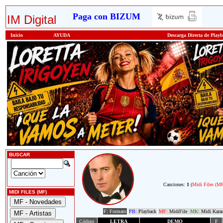
Paga con BIZUM
IM Digital
Inicio
AYUDA
Descarga Directa de Play
BUSCAR
Canciones:
1
(
Midi Files (M
MIDI FILES (MF)
F: Formato
PB:
Playback
MF:
MidiFile
MK:
Midi Kara
Código
LETRA
DEMO
F