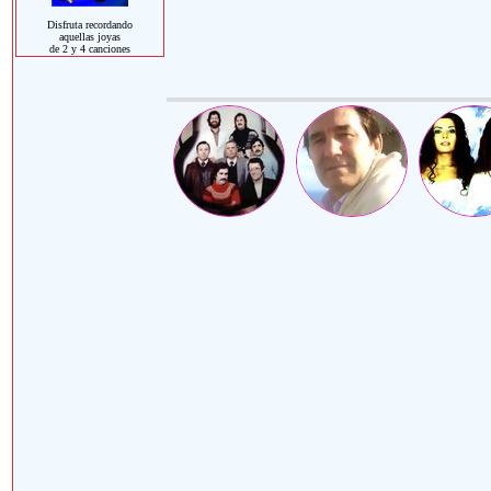
Disfruta recordando
aquellas joyas
de 2 y 4 canciones