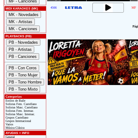
4566
MF
MIDI KARAOKES (MK)
Pági
PLAYBACKS (PB)
Categorías
Estilos de Baile
Solistas Fem. Castellano
Solistas Masc. Castellano
Solistas Fem. Internac.
Solistas Masc. Internac.
Grupos Castellano
Grupos Internacional
Varios
Música Clásica
AYUDAS + INFO
General