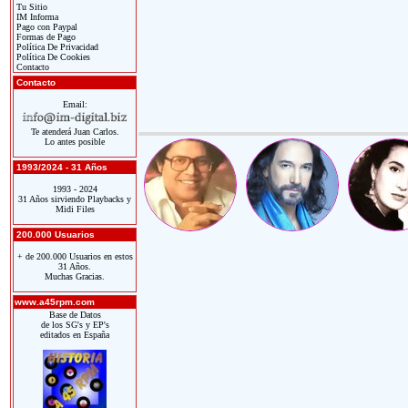
Tu Sitio
IM Informa
Pago con Paypal
Formas de Pago
Política De Privacidad
Política De Cookies
Contacto
Contacto
Email:
Te atenderá Juan Carlos.
Lo antes posible
1993/2024 - 31 Años
1993 - 2024
31 Años sirviendo Playbacks y
Midi Files
200.000 Usuarios
+ de 200.000 Usuarios en estos
31 Años.
Muchas Gracias.
www.a45rpm.com
Base de Datos
de los SG's y EP's
editados en España