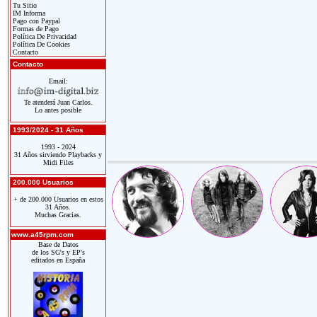
Tu Sitio
IM Informa
Pago con Paypal
Formas de Pago
Política De Privacidad
Política De Cookies
Contacto
Contacto
Email:
Te atenderá Juan Carlos.
Lo antes posible
1993/2024 - 31 Años
1993 - 2024
31 Años sirviendo Playbacks y
Midi Files
200.000 Usuarios
+ de 200.000 Usuarios en estos
31 Años.
Muchas Gracias.
www.a45rpm.com
Base de Datos
de los SG's y EP's
editados en España