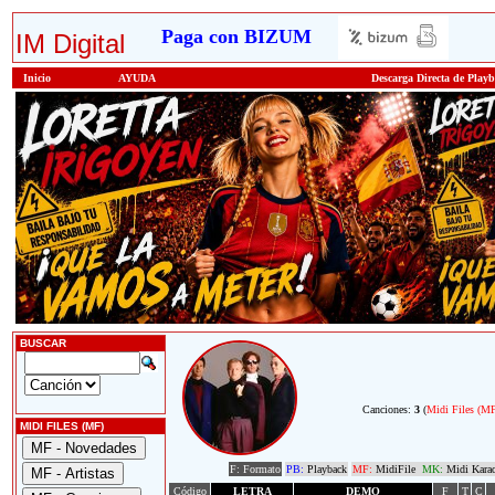
Paga con BIZUM
IM Digital
Inicio
AYUDA
Descarga Directa de Play
BUSCAR
Canciones:
3
(
Midi Files (M
MIDI FILES (MF)
F: Formato
PB:
Playback
MF:
MidiFile
MK:
Midi Kara
Código
LETRA
DEMO
F
T
C