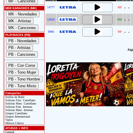
-
-
14777
MF
MIDI KARAOKES (MK)
-
-
12819
MK
-
-
0866
MF
PLAYBACKS (PB)
Pági
Categorías
Estilos de Baile
Solistas Fem. Castellano
Solistas Masc. Castellano
Solistas Fem. Internac.
Solistas Masc. Internac.
Grupos Castellano
Grupos Internacional
Varios
Música Clásica
AYUDAS + INFO
General