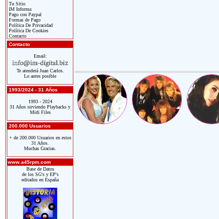
Tu Sitio
IM Informa
Pago con Paypal
Formas de Pago
Política De Privacidad
Política De Cookies
Contacto
Contacto
Email:
Te atenderá Juan Carlos.
Lo antes posible
1993/2024 - 31 Años
1993 - 2024
31 Años sirviendo Playbacks y
Midi Files
200.000 Usuarios
+ de 200.000 Usuarios en estos
31 Años.
Muchas Gracias.
www.a45rpm.com
Base de Datos
de los SG's y EP's
editados en España