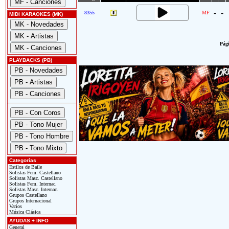
-
-
8355
MF
MIDI KARAOKES (MK)
Pági
PLAYBACKS (PB)
Categorías
Estilos de Baile
Solistas Fem. Castellano
Solistas Masc. Castellano
Solistas Fem. Internac.
Solistas Masc. Internac.
Grupos Castellano
Grupos Internacional
Varios
Música Clásica
AYUDAS + INFO
General