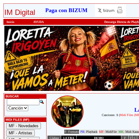
Paga con BIZUM
IM Digital
Inicio
AYUDA
Descarga Directa de Play
BUSCAR
L
Canciones:
1
(
Midi Files (M
MIDI FILES (MF)
F: Formato
PB:
Playback
MF:
MidiFile
MK:
Midi Kara
Código
LETRA
DEMO
F
T
C