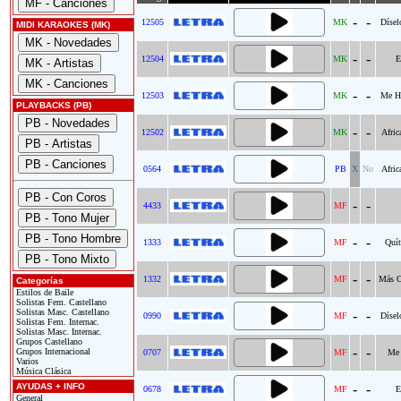
-
-
12505
MK
Dísel
MIDI KARAOKES (MK)
-
-
12504
MK
E
-
-
12503
MK
Me Ha
PLAYBACKS (PB)
-
-
12502
MK
Afric
0564
PB
X
No
Afric
-
-
4433
MF
-
-
1333
MF
Quít
-
-
1332
MF
Más C
Categorías
Estilos de Baile
Solistas Fem. Castellano
Solistas Masc. Castellano
-
-
0990
MF
Dísel
Solistas Fem. Internac.
Solistas Masc. Internac.
Grupos Castellano
-
-
Grupos Internacional
0707
MF
Me 
Varios
Música Clásica
AYUDAS + INFO
-
-
0678
MF
E
General