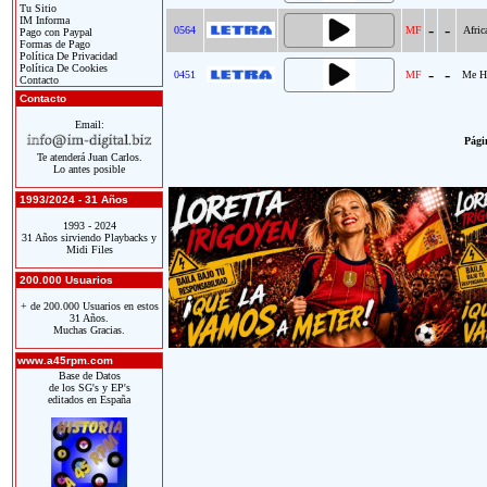
Tu Sitio
IM Informa
-
-
0564
MF
Afric
Pago con Paypal
Formas de Pago
Política De Privacidad
Política De Cookies
-
-
0451
MF
Me Ha
Contacto
Contacto
Email:
Págin
Te atenderá Juan Carlos.
Lo antes posible
1993/2024 - 31 Años
1993 - 2024
31 Años sirviendo Playbacks y
Midi Files
200.000 Usuarios
+ de 200.000 Usuarios en estos
31 Años.
Muchas Gracias.
www.a45rpm.com
Base de Datos
de los SG's y EP's
editados en España