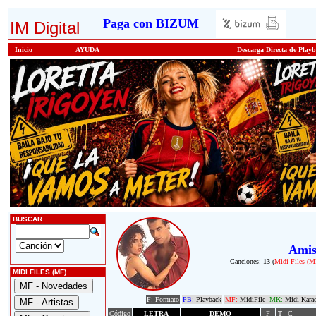
Paga con BIZUM
IM Digital
Inicio
AYUDA
Descarga Directa de Play
BUSCAR
Amis
Canciones:
13
(
Midi Files (M
MIDI FILES (MF)
F: Formato
PB:
Playback
MF:
MidiFile
MK:
Midi Kara
Código
LETRA
DEMO
F
T
C