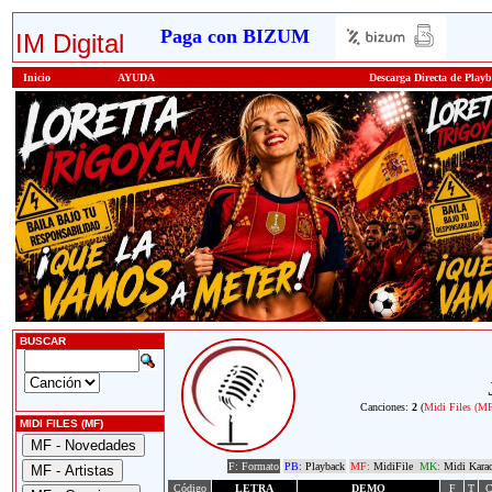
Paga con BIZUM
IM Digital
Inicio
AYUDA
Descarga Directa de Play
BUSCAR
Canciones:
2
(
Midi Files (M
MIDI FILES (MF)
F: Formato
PB:
Playback
MF:
MidiFile
MK:
Midi Kara
Código
LETRA
DEMO
F
T