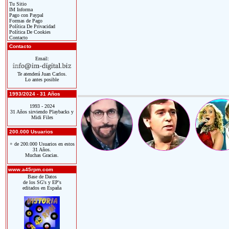
Tu Sitio
IM Informa
Pago con Paypal
Formas de Pago
Política De Privacidad
Política De Cookies
Contacto
Contacto
Email:
Te atenderá Juan Carlos.
Lo antes posible
1993/2024 - 31 Años
1993 - 2024
31 Años sirviendo Playbacks y
Midi Files
200.000 Usuarios
+ de 200.000 Usuarios en estos
31 Años.
Muchas Gracias.
www.a45rpm.com
Base de Datos
de los SG's y EP's
editados en España