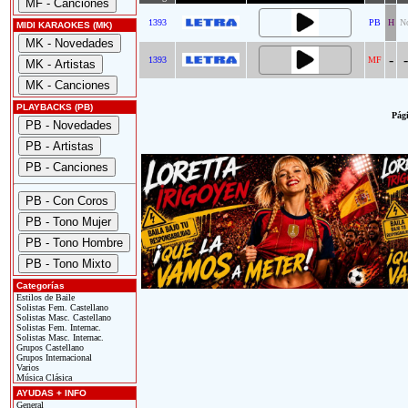
1393
PB
H
N
MIDI KARAOKES (MK)
-
-
1393
MF
PLAYBACKS (PB)
Pági
Categorías
Estilos de Baile
Solistas Fem. Castellano
Solistas Masc. Castellano
Solistas Fem. Internac.
Solistas Masc. Internac.
Grupos Castellano
Grupos Internacional
Varios
Música Clásica
AYUDAS + INFO
General