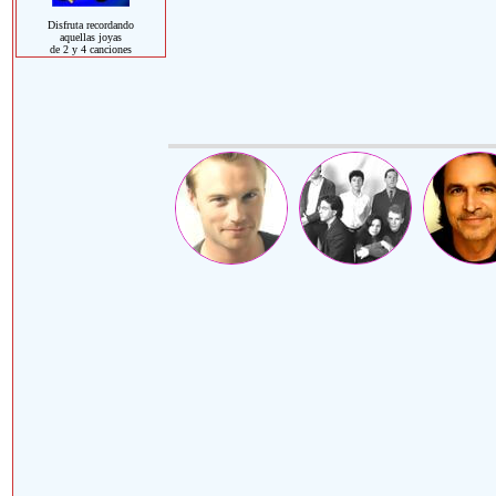
Disfruta recordando
aquellas joyas
de 2 y 4 canciones