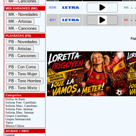
-
16336
MK
MIDI KARAOKES (MK)
-
4217
MF
PLAYBACKS (PB)
Pági
Categorías
Estilos de Baile
Solistas Fem. Castellano
Solistas Masc. Castellano
Solistas Fem. Internac.
Solistas Masc. Internac.
Grupos Castellano
Grupos Internacional
Varios
Música Clásica
AYUDAS + INFO
General