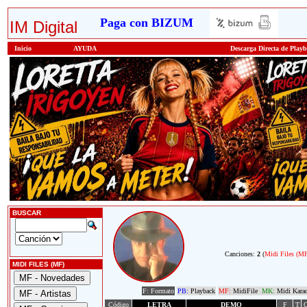
Paga con BIZUM
IM Digital
Inicio
AYUDA
Descarga Directa de Play
BUSCAR
Canciones:
2
(
Midi Files (M
MIDI FILES (MF)
F: Formato
PB:
Playback
MF:
MidiFile
MK:
Midi Kara
Código
LETRA
DEMO
F
T