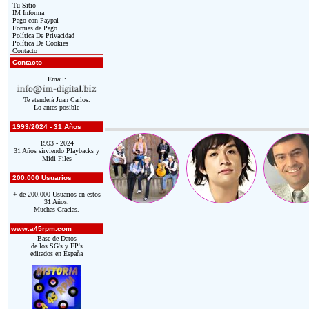
Tu Sitio
IM Informa
Pago con Paypal
Formas de Pago
Política De Privacidad
Política De Cookies
Contacto
Contacto
Email:
Te atenderá Juan Carlos.
Lo antes posible
1993/2024 - 31 Años
1993 - 2024
31 Años sirviendo Playbacks y
Midi Files
200.000 Usuarios
+ de 200.000 Usuarios en estos
31 Años.
Muchas Gracias.
www.a45rpm.com
Base de Datos
de los SG's y EP's
editados en España