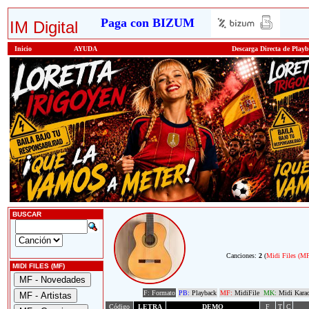
Paga con BIZUM
IM Digital
Inicio
AYUDA
Descarga Directa de Play
BUSCAR
Canciones:
2
(
Midi Files (M
MIDI FILES (MF)
F: Formato
PB:
Playback
MF:
MidiFile
MK:
Midi Kara
Código
LETRA
DEMO
F
T
C