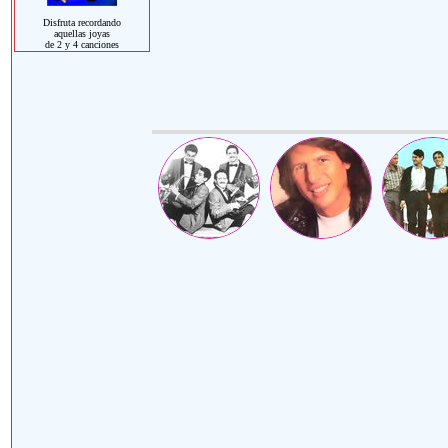
Disfruta recordando
aquellas joyas
de 2 y 4 canciones