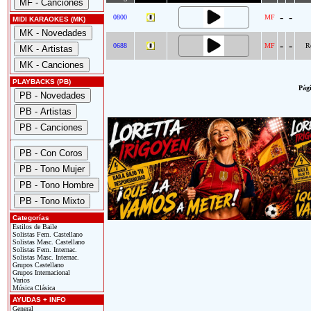
-
-
0800
MF
MIDI KARAOKES (MK)
-
-
0688
MF
R
PLAYBACKS (PB)
Pági
Categorías
Estilos de Baile
Solistas Fem. Castellano
Solistas Masc. Castellano
Solistas Fem. Internac.
Solistas Masc. Internac.
Grupos Castellano
Grupos Internacional
Varios
Música Clásica
AYUDAS + INFO
General