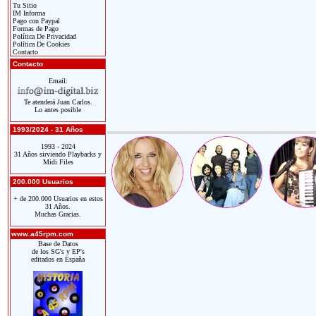
Tu Sitio
IM Informa
Pago con Paypal
Formas de Pago
Política De Privacidad
Política De Cookies
Contacto
Contacto
Email:
Te atenderá Juan Carlos.
Lo antes posible
1993/2024 - 31 Años
1993 - 2024
31 Años sirviendo Playbacks y
Midi Files
200.000 Usuarios
+ de 200.000 Usuarios en estos
31 Años.
Muchas Gracias.
www.a45rpm.com
Base de Datos
de los SG's y EP's
editados en España