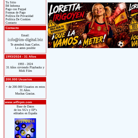
Tu Sitio
IM Informa
Pago con Paypal
Formas de Pago
Política De Privacidad
Política De Cookies
Contacto
Contacto
Email:
Te atenderá Juan Carlos.
Lo antes posible
1993/2024 - 31 Años
1993 - 2024
31 Años sirviendo Playbacks y
Midi Files
200.000 Usuarios
+ de 200.000 Usuarios en estos
31 Años.
Muchas Gracias.
www.a45rpm.com
Base de Datos
de los SG's y EP's
editados en España