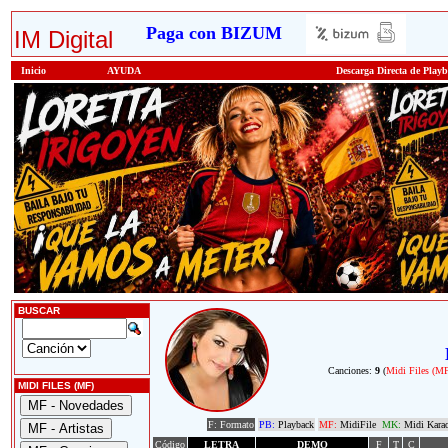
Paga con BIZUM
IM Digital
Inicio
AYUDA
Descarga Directa de Play
BUSCAR
Canciones:
9
(
Midi Files (M
MIDI FILES (MF)
F: Formato
PB:
Playback
MF:
MidiFile
MK:
Midi Kara
Código
LETRA
DEMO
F
T
C