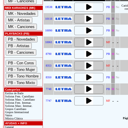
Carid
19538
PB
M
No
MIDI KARAOKES (MK)
co
10118
PB
H
No
10090
PB
M
No
PLAYBACKS (PB)
-
-
10061
MF
8790
PB
M
No
-
-
8353
MF
8350
PB
M
No
7748
PB
M
No
Categorías
Estilos de Baile
Solistas Fem. Castellano
Solistas Masc. Castellano
-
-
7747
MF
Solistas Fem. Internac.
Solistas Masc. Internac.
Grupos Castellano
Grupos Internacional
Varios
Pági
Música Clásica
AYUDAS + INFO
General