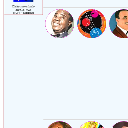
Disfruta recordando
aquellas joyas
de 2 y 4 canciones