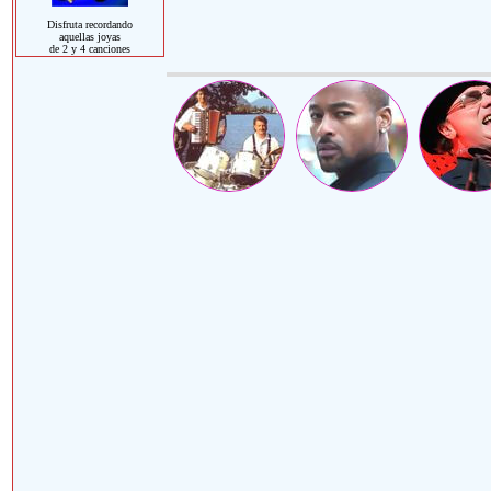
Disfruta recordando
aquellas joyas
de 2 y 4 canciones