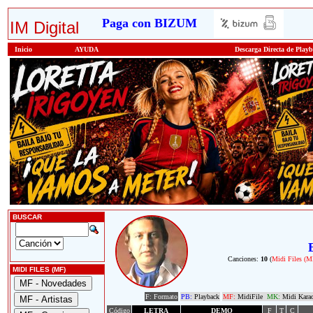
Paga con BIZUM
IM Digital
Inicio
AYUDA
Descarga Directa de Play
BUSCAR
Canciones:
10
(
Midi Files (M
MIDI FILES (MF)
F: Formato
PB:
Playback
MF:
MidiFile
MK:
Midi Kara
Código
LETRA
DEMO
F
T
C