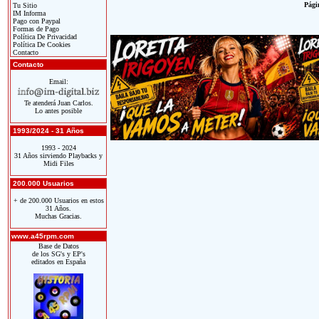
Págin
Tu Sitio
IM Informa
Pago con Paypal
Formas de Pago
Política De Privacidad
Política De Cookies
Contacto
Contacto
Email:
Te atenderá Juan Carlos.
Lo antes posible
1993/2024 - 31 Años
1993 - 2024
31 Años sirviendo Playbacks y
Midi Files
200.000 Usuarios
+ de 200.000 Usuarios en estos
31 Años.
Muchas Gracias.
www.a45rpm.com
Base de Datos
de los SG's y EP's
editados en España