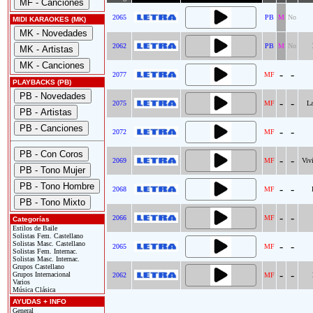
2065
PB
M
No
MIDI KARAOKES (MK)
2062
PB
M
No
-
-
2077
MF
PLAYBACKS (PB)
-
-
2075
MF
L
-
-
2072
MF
-
-
2069
MF
Viv
-
-
2068
MF
-
-
2066
MF
Categorías
Estilos de Baile
Solistas Fem. Castellano
Solistas Masc. Castellano
-
-
2065
MF
Solistas Fem. Internac.
Solistas Masc. Internac.
Grupos Castellano
-
-
Grupos Internacional
2062
MF
Varios
Música Clásica
AYUDAS + INFO
General