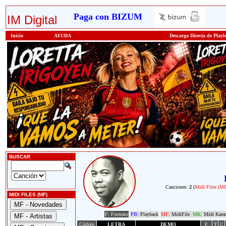
Paga con BIZUM
IM Digital
Inicio
AYUDA
Descarga Directa de Play
BUSCAR
Canciones:
2
(
Midi Files (M
MIDI FILES (MF)
F: Formato
PB:
Playback
MF:
MidiFile
MK:
Midi Kara
Código
LETRA
DEMO
F
T
C