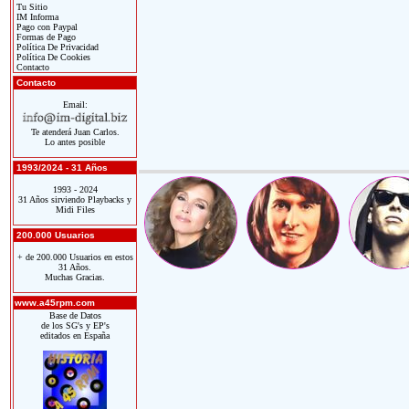
Tu Sitio
IM Informa
Pago con Paypal
Formas de Pago
Política De Privacidad
Política De Cookies
Contacto
Contacto
Email:
Te atenderá Juan Carlos.
Lo antes posible
1993/2024 - 31 Años
1993 - 2024
31 Años sirviendo Playbacks y
Midi Files
200.000 Usuarios
+ de 200.000 Usuarios en estos
31 Años.
Muchas Gracias.
www.a45rpm.com
Base de Datos
de los SG's y EP's
editados en España