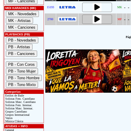
-
-
15193
MK
MIDI KARAOKES (MK)
-
-
2700
MF
PLAYBACKS (PB)
Pági
Categorías
Estilos de Baile
Solistas Fem. Castellano
Solistas Masc. Castellano
Solistas Fem. Internac.
Solistas Masc. Internac.
Grupos Castellano
Grupos Internacional
Varios
Música Clásica
AYUDAS + INFO
General