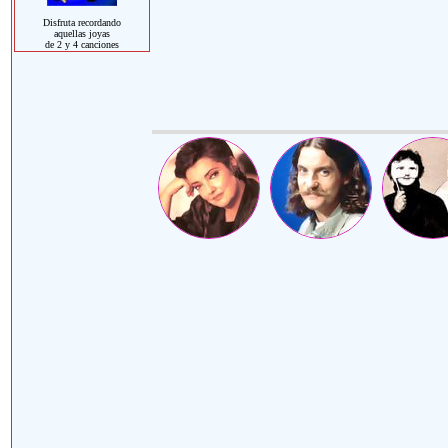
Disfruta recordando
aquellas joyas
de 2 y 4 canciones