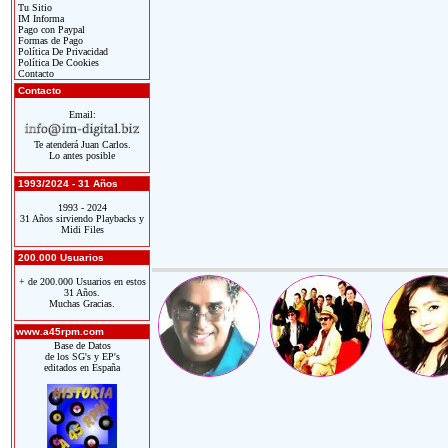
Tu Sitio
IM Informa
Pago con Paypal
Formas de Pago
Política De Privacidad
Política De Cookies
Contacto
Contacto
Email:
Te atenderá Juan Carlos.
Lo antes posible
1993/2024 - 31 Años
1993 - 2024
31 Años sirviendo Playbacks y
Midi Files
200.000 Usuarios
+ de 200.000 Usuarios en estos
31 Años.
Muchas Gracias.
www.a45rpm.com
Base de Datos
de los SG's y EP's
editados en España