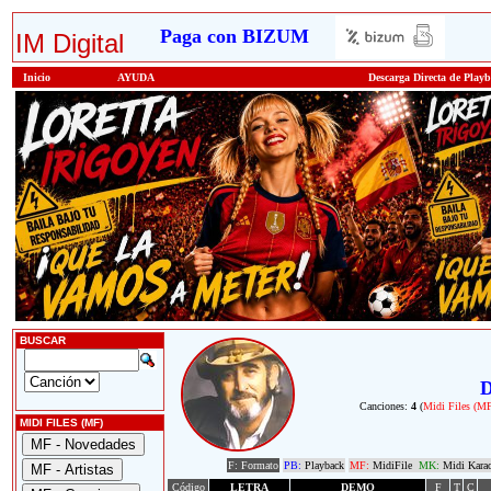
Paga con BIZUM
IM Digital
Inicio
AYUDA
Descarga Directa de Play
BUSCAR
D
Canciones:
4
(
Midi Files (M
MIDI FILES (MF)
F: Formato
PB:
Playback
MF:
MidiFile
MK:
Midi Kara
Código
LETRA
DEMO
F
T
C