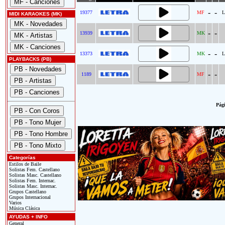
-
-
19377
MF
L
MIDI KARAOKES (MK)
-
-
13939
MK
-
-
13373
MK
L
PLAYBACKS (PB)
-
-
1189
MF
Pági
Categorías
Estilos de Baile
Solistas Fem. Castellano
Solistas Masc. Castellano
Solistas Fem. Internac.
Solistas Masc. Internac.
Grupos Castellano
Grupos Internacional
Varios
Música Clásica
AYUDAS + INFO
General