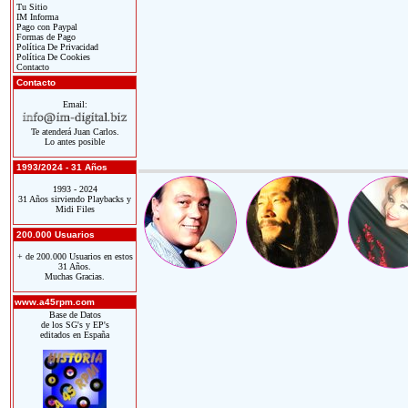
Tu Sitio
IM Informa
Pago con Paypal
Formas de Pago
Política De Privacidad
Política De Cookies
Contacto
Contacto
Email:
Te atenderá Juan Carlos.
Lo antes posible
1993/2024 - 31 Años
1993 - 2024
31 Años sirviendo Playbacks y
Midi Files
200.000 Usuarios
+ de 200.000 Usuarios en estos
31 Años.
Muchas Gracias.
www.a45rpm.com
Base de Datos
de los SG's y EP's
editados en España