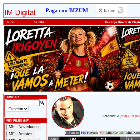
Paga con BIZUM
IM Digital
Inicio
AYUDA
Descarga Directa de Play
BUSCAR
Canciones:
2
(
Midi Files (M
MIDI FILES (MF)
F: Formato
PB:
Playback
MF:
MidiFile
MK:
Midi Kara
Código
LETRA
DEMO
F
T
C