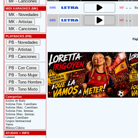
-
-
6496
MF
Ba
MIDI KARAOKES (MK)
-
-
6495
MF
PLAYBACKS (PB)
Pági
Categorías
Estilos de Baile
Solistas Fem. Castellano
Solistas Masc. Castellano
Solistas Fem. Internac.
Solistas Masc. Internac.
Grupos Castellano
Grupos Internacional
Varios
Música Clásica
AYUDAS + INFO
General