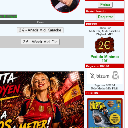
Hazte Usuario
o El Original
Carro
PRECIO
Precio Por
Midi File, Midi Karaoke ó
Playback MP3
Pedido Mínimo:
10€
Paga con BIZUM
Paga con BIZUM
Todo Mucho Más Fácil.
TEBEOS