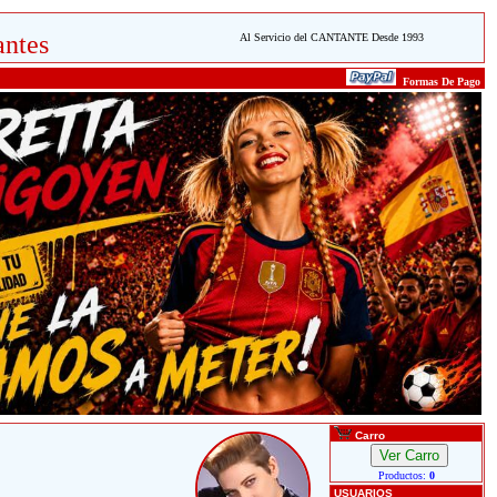
ntes
Al Servicio del CANTANTE Desde 1993
Formas De Pago
Carro
Productos:
0
USUARIOS