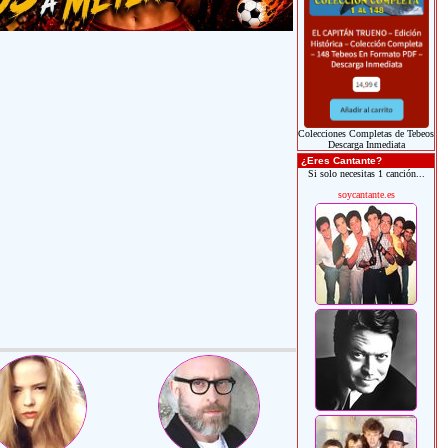
Colecciones Completas de Tebeos
Descarga Inmediata
¿Eres Cantante?
Si solo necesitas 1 canción...
soycantante.es