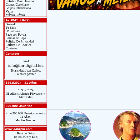
Solistas Masc. Internac.
Grupos Castellano
Grupos Internacional
Varios
Música Clásica
AYUDAS + INFO
General
Tu Sitio
IM Informa
Pago con Paypal
Formas de Pago
Política De Privacidad
Política De Cookies
Contacto
Contacto
Email:
Te atenderá Juan Carlos.
Lo antes posible
1993/2024 - 31 Años
1993 - 2024
31 Años sirviendo Playbacks y
Midi Files
200.000 Usuarios
+ de 200.000 Usuarios en estos
31 Años.
Muchas Gracias.
www.a45rpm.com
Base de Datos
de los SG's y EP's