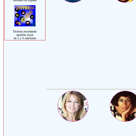
editados en España
Disfruta recordando
aquellas joyas
de 2 y 4 canciones