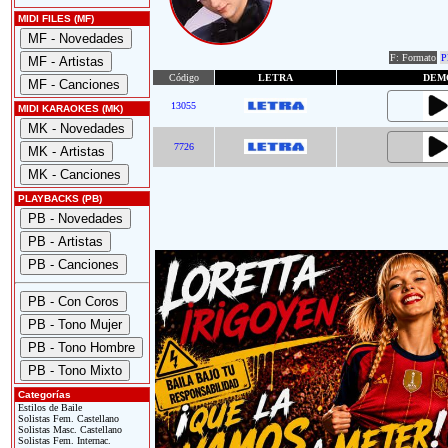
MIDI FILES (MF)
F: Formato
P
Código
LETRA
DEM
13055
MIDI KARAOKES (MK)
7726
PLAYBACKS (PB)
Categorías
Estilos de Baile
Solistas Fem. Castellano
Solistas Masc. Castellano
Solistas Fem. Internac.