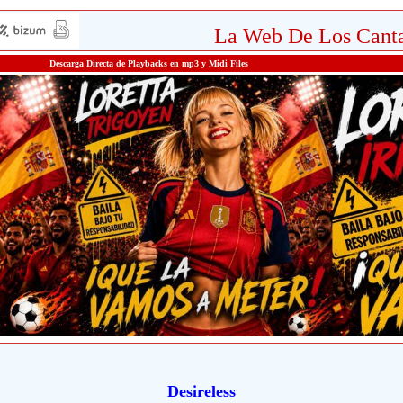
La Web De Los Canta
Descarga Directa de Playbacks en mp3 y Midi Files
Desireless