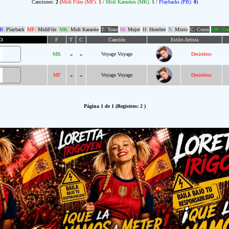
Canciones:
2
(
Midi Files (MF):
1
/
Midi Karaokes (MK):
1
/
Playbacks (PB):
0
)
B:
Playback
MF:
MidiFile
MK:
Midi Karaoke
T: Tono
M:
Mujer
H:
Hombre
X:
Mixto
C: Coros
OR: Com
O
F
T
C
Canción
Estilo-Artista
-
-
MK
Voyage Voyage
Desireless
-
-
MF
Voyage Voyage
Desireless
Página 1 de 1 (Registros: 2 )