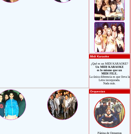
Midi Karaoke
¿Qué es un MIDI KARAOKE?
Un MIDI KARAOKE
es lo mismo que un
MIDI FILE.
La única diferencia es que lleva la
Letra incorporada.
Nada más.
Orquestas
Página de Orquestas