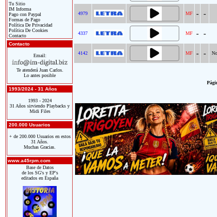
Tu Sitio
IM Informa
-
-
4979
MF
Pago con Paypal
Formas de Pago
Política De Privacidad
Política De Cookies
-
-
4337
MF
Contacto
Contacto
-
-
4142
MF
No
Email:
Te atenderá Juan Carlos.
Lo antes posible
Págin
1993/2024 - 31 Años
1993 - 2024
31 Años sirviendo Playbacks y
Midi Files
200.000 Usuarios
+ de 200.000 Usuarios en estos
31 Años.
Muchas Gracias.
www.a45rpm.com
Base de Datos
de los SG's y EP's
editados en España