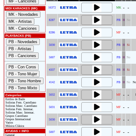
-
-
16372
MK
MIDI KARAOKES (MK)
8287
PB
H
No
-
-
8286
MF
PLAYBACKS (PB)
5030
PB
H
Si
5007
PB
H
No
4337
PB
H
Si
4142
PB
H
No
No
-
-
5032
MF
Categorías
Estilos de Baile
Solistas Fem. Castellano
Solistas Masc. Castellano
-
-
5031
MF
Solistas Fem. Internac.
Solistas Masc. Internac.
Grupos Castellano
-
-
Grupos Internacional
5030
MF
Varios
Música Clásica
AYUDAS + INFO
-
-
5007
MF
General