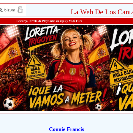
La Web De Los Canta
Descarga Directa de Playbacks en mp3 y Midi Files
Connie Francis