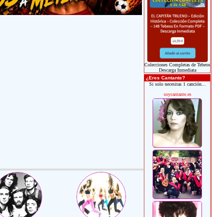
Colecciones Completas de Tebeos
Descarga Inmediata
¿Eres Cantante?
Si solo necesitas 1 canción...
soycantante.es