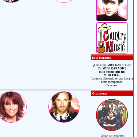
Midi Karaoke
¿Qué es un MIDI KARAOKE?
Un MIDI KARAOKE
es lo mismo que un
MIDI FILE.
La única diferencia es que lleva la
Letra incorporada.
Nada más.
Orquestas
Página de Orquestas