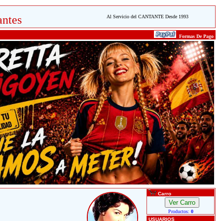
ntes
Al Servicio del CANTANTE Desde 1993
Formas De Pago
Carro
Productos:
0
USUARIOS