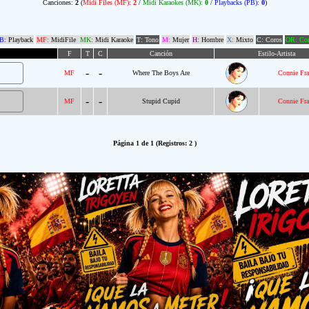
Canciones:
2
(
Midi Files (MF):
2
/
Midi Karaokes (MK):
0
/
Playbacks (PB):
0
)
B:
Playback
MF:
MidiFile
MK:
Midi Karaoke
T: Tono
M:
Mujer
H:
Hombre
X:
Mixto
C: Coros
OR: Com
F
T
C
Canción
Estilo-Artista
-
-
MF
Where The Boys Are
Connie Fra
-
-
MF
Stupid Cupid
Connie Fra
Página 1 de 1 (Registros: 2 )