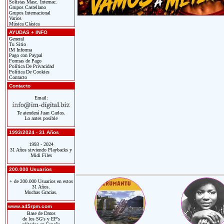
Solistas Masc. Internac.
Grupos Castellano
Grupos Internacional
Varios
Música Clásica
AYUDAS + INFO
General
Tu Sitio
IM Informa
Pago con Paypal
Formas de Pago
Política De Privacidad
Política De Cookies
Contacto
Contacto
Email:
Te atenderá Juan Carlos.
Lo antes posible
1993/2024 - 31 Años
1993 - 2024
31 Años sirviendo Playbacks y
Midi Files
200.000 Usuarios
+ de 200.000 Usuarios en estos
31 Años.
Muchas Gracias.
www.a45rpm.com
Base de Datos
de los SG's y EP's