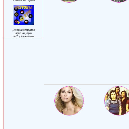
editados en España
Disfruta recordando
aquellas joyas
de 2 y 4 canciones