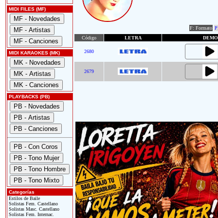
MIDI FILES (MF)
F: Formato
P
Código
LETRA
DEMO
2680
MIDI KARAOKES (MK)
2679
PLAYBACKS (PB)
Categorías
Estilos de Baile
Solistas Fem. Castellano
Solistas Masc. Castellano
Solistas Fem. Internac.