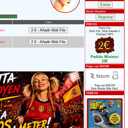
Hazte Usuario
o El Original
Carro
PRECIO
Precio Por
ncis
Midi File, Midi Karaoke ó
Playback MP3
ncis
Pedido Mínimo:
10€
Paga con BIZUM
Paga con BIZUM
Todo Mucho Más Fácil.
TEBEOS