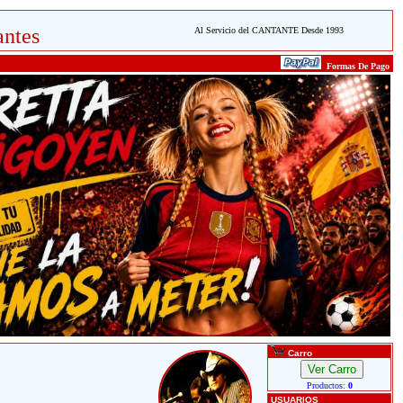
ntes
Al Servicio del CANTANTE Desde 1993
Formas De Pago
Carro
Productos:
0
USUARIOS