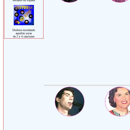
editados en España
Disfruta recordando
aquellas joyas
de 2 y 4 canciones