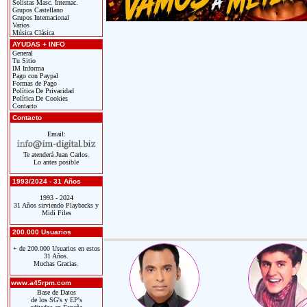
Solistas Masc. Internac.
Grupos Castellano
Grupos Internacional
Varios
Música Clásica
AYUDAS + INFO
General
Tu Sitio
IM Informa
Pago con Paypal
Formas de Pago
Política De Privacidad
Política De Cookies
Contacto
Contacto
Email:
Te atenderá Juan Carlos.
Lo antes posible
1993/2024 - 31 Años
1993 - 2024
31 Años sirviendo Playbacks y
Midi Files
200.000 Usuarios
+ de 200.000 Usuarios en estos
31 Años.
Muchas Gracias.
www.a45rpm.com
Base de Datos
de los SG's y EP's