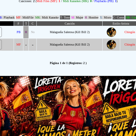
Canciones:
2
(
Midi Files (MF):
1
/
Midi Karaokes (MK):
0
/
Playbacks (PB):
1
)
B:
Playback
MF:
MidiFile
MK:
Midi Karaoke
T: Tono
M:
Mujer
H:
Hombre
X:
Mixto
C: Coros
OR: Com
F
T
C
Canción
Estilo-Artista
PB
H
No
Malagueña Salerosa (Kill Bill 2)
Chingón
-
-
MF
Malagueña Salerosa (Kill Bill 2)
Chingón
Página 1 de 1 (Registros: 2 )