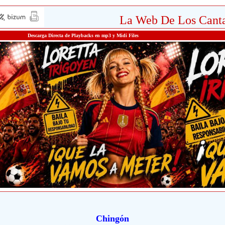
La Web De Los Canta
Descarga Directa de Playbacks en mp3 y Midi Files
Chingón