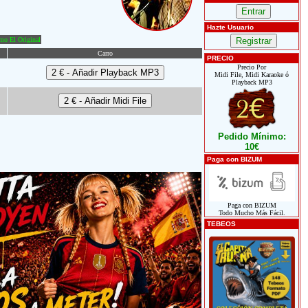
Hazte Usuario
o El Original
Carro
PRECIO
Precio Por
Midi File, Midi Karaoke ó
Playback MP3
Pedido Mínimo:
10€
Paga con BIZUM
Paga con BIZUM
Todo Mucho Más Fácil.
TEBEOS