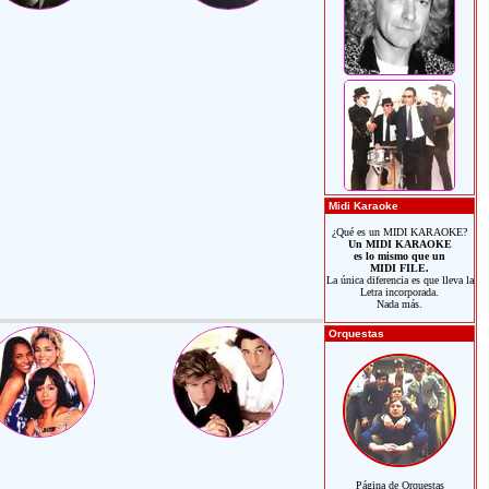
Midi Karaoke
¿Qué es un MIDI KARAOKE?
Un MIDI KARAOKE
es lo mismo que un
MIDI FILE.
La única diferencia es que lleva la
Letra incorporada.
Nada más.
Orquestas
Página de Orquestas