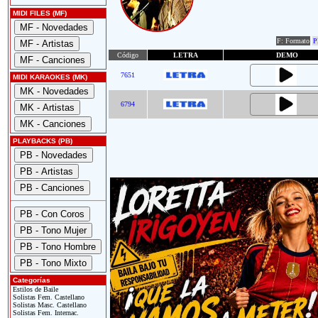
MIDI FILES (MF)
F: Formato
P
Código
LETRA
DEMO
7651
MIDI KARAOKES (MK)
6794
PLAYBACKS (PB)
Categorías
Estilos de Baile
Solistas Fem. Castellano
Solistas Masc. Castellano
Solistas Fem. Internac.