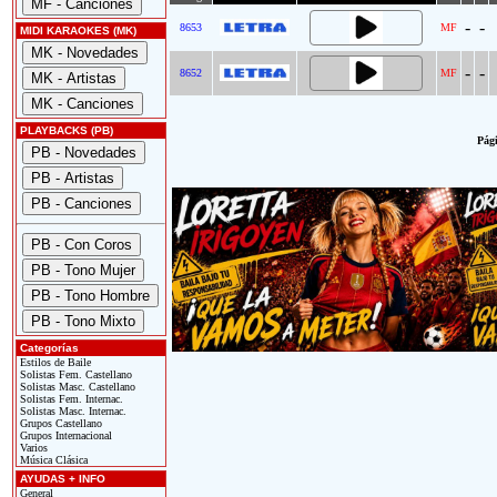
-
-
8653
MF
MIDI KARAOKES (MK)
-
-
8652
MF
PLAYBACKS (PB)
Pági
Categorías
Estilos de Baile
Solistas Fem. Castellano
Solistas Masc. Castellano
Solistas Fem. Internac.
Solistas Masc. Internac.
Grupos Castellano
Grupos Internacional
Varios
Música Clásica
AYUDAS + INFO
General