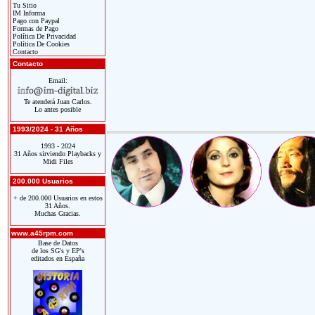
Tu Sitio
IM Informa
Pago con Paypal
Formas de Pago
Política De Privacidad
Política De Cookies
Contacto
Contacto
Email:
Te atenderá Juan Carlos.
Lo antes posible
1993/2024 - 31 Años
1993 - 2024
31 Años sirviendo Playbacks y
Midi Files
200.000 Usuarios
+ de 200.000 Usuarios en estos
31 Años.
Muchas Gracias.
www.a45rpm.com
Base de Datos
de los SG's y EP's
editados en España