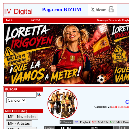
Paga con BIZUM
IM Digital
Inicio
AYUDA
Descarga Directa de Play
BUSCAR
C
Canciones:
2
(
Midi Files (M
MIDI FILES (MF)
F: Formato
PB:
Playback
MF:
MidiFile
MK:
Midi Kara
Código
LETRA
DEMO
F
T
C